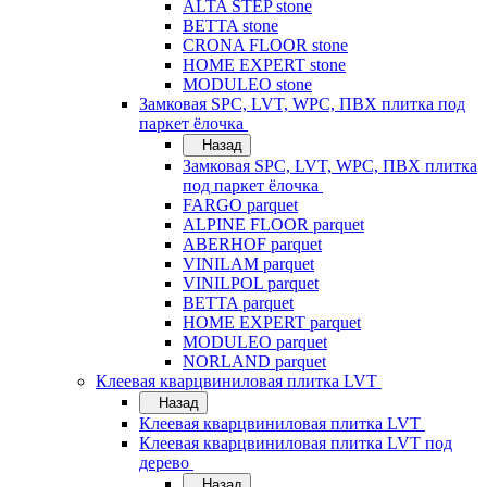
ALTA STEP stone
BETTA stone
CRONA FLOOR stone
HOME EXPERT stone
MODULEO stone
Замковая SPC, LVT, WPC, ПВХ плитка под
паркет ёлочка
Назад
Замковая SPC, LVT, WPC, ПВХ плитка
под паркет ёлочка
FARGO parquet
ALPINE FLOOR parquet
ABERHOF parquet
VINILAM parquet
VINILPOL parquet
BETTA parquet
HOME EXPERT parquet
MODULEO parquet
NORLAND parquet
Клеевая кварцвиниловая плитка LVT
Назад
Клеевая кварцвиниловая плитка LVT
Клеевая кварцвиниловая плитка LVT под
дерево
Назад