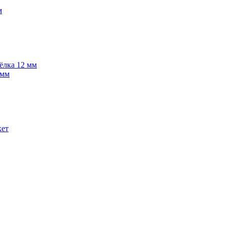
м
 ёлка 12 мм
 мм
кет