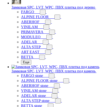
Замковая SPC, LVT, WPC, ПВХ плитка под дерево
FARGO
ALPINE FLOOR
ABERHOF
VINILAM
PRIMAVERA
MODULEO
ADELAR
ALTA STEP
ART EAST
BETTA
Еще
Замковая SPC, LVT, WPC, ПВХ плитка под камень
FARGO stone
ALPINE FLOOR stone
ABERHOF stone
VINILAM stone
ADELAR stone
ALTA STEP stone
BETTA stone