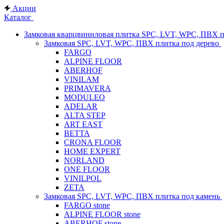
Акции
Каталог
Замковая кварцвиниловая плитка SPC, LVT, WPC, ПВХ 
Замковая SPC, LVT, WPC, ПВХ плитка под дерево
FARGO
ALPINE FLOOR
ABERHOF
VINILAM
PRIMAVERA
MODULEO
ADELAR
ALTA STEP
ART EAST
BETTA
CRONA FLOOR
HOME EXPERT
NORLAND
ONE FLOOR
VINILPOL
ZETA
Замковая SPC, LVT, WPC, ПВХ плитка под камень
FARGO stone
ALPINE FLOOR stone
ABERHOF stone