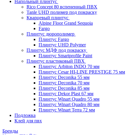
Напольный плинтус
Rico Concept 80 вспененный ПВХ
Tanle UHD полимер под покраску
Кварцевый плинтус
Alpine Floor Grand Sequoia
Fargo
Плинтус дюрополимер
Плинтус Fargo
Плинтус UHD Polymer
Плинтус МДФ под покраску
Плинтус Smartprofile Paint
Плинтус пластиковый ПВХ
Плинтус Arbiton INDO 70 мм
Плинтус Cesar HI-LINE PRESTIGE 75 мм
Плинтус Deconika 55 мм
Плинтус Deconika 70 мм
Плинтус Deconika 85 мм
Плинтус Dekor Plast 67 мм
Плинтус Winart Quadro 55 мм
Плинтус Winart Quadro 80 мм
Плинтус Winart Terra 72 мм
Подложка
Клей для пвх
Бренды