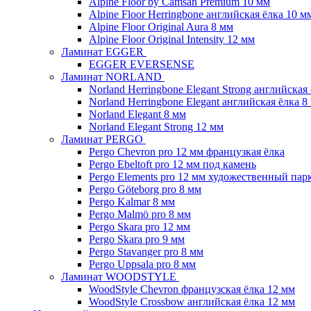
Alpine Floor by Camsan Premium 10 мм
Alpine Floor Herringbone английская ёлка 10 м
Alpine Floor Original Aura 8 мм
Alpine Floor Original Intensity 12 мм
Ламинат EGGER
EGGER EVERSENSE
Ламинат NORLAND
Norland Herringbone Elegant Strong английская
Norland Herringbone Elegant английская ёлка 8
Norland Elegant 8 мм
Norland Elegant Strong 12 мм
Ламинат PERGO
Pergo Chevron pro 12 мм французкая ёлка
Pergo Ebeltoft pro 12 мм под камень
Pergo Elements pro 12 мм художественный пар
Pergo Göteborg pro 8 мм
Pergo Kalmar 8 мм
Pergo Malmö pro 8 мм
Pergo Skara pro 12 мм
Pergo Skara pro 9 мм
Pergo Stavanger pro 8 мм
Pergo Uppsala pro 8 мм
Ламинат WOODSTYLE
WoodStyle Chevron французская ёлка 12 мм
WoodStyle Crossbow английская ёлка 12 мм