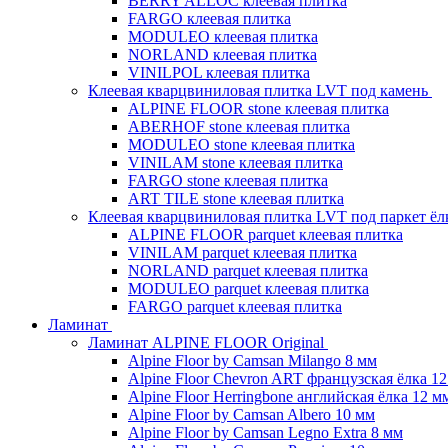
BERRY ALLOC клеевая плитка
FARGO клеевая плитка
MODULEO клеевая плитка
NORLAND клеевая плитка
VINILPOL клеевая плитка
Клеевая кварцвиниловая плитка LVT под камень
ALPINE FLOOR stone клеевая плитка
ABERHOF stone клеевая плитка
MODULEO stone клеевая плитка
VINILAM stone клеевая плитка
FARGO stone клеевая плитка
ART TILE stone клеевая плитка
Клеевая кварцвиниловая плитка LVT под паркет ё
ALPINE FLOOR parquet клеевая плитка
VINILAM parquet клеевая плитка
NORLAND parquet клеевая плитка
MODULEO parquet клеевая плитка
FARGO parquet клеевая плитка
Ламинат
Ламинат ALPINE FLOOR Original
Alpine Floor by Camsan Milango 8 мм
Alpine Floor Chevron ART французская ёлка 1
Alpine Floor Herringbone английская ёлка 12 м
Alpine Floor by Camsan Albero 10 мм
Alpine Floor by Camsan Legno Extra 8 мм