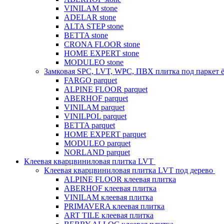
VINILAM stone
ADELAR stone
ALTA STEP stone
BETTA stone
CRONA FLOOR stone
HOME EXPERT stone
MODULEO stone
Замковая SPC, LVT, WPC, ПВХ плитка под паркет 
FARGO parquet
ALPINE FLOOR parquet
ABERHOF parquet
VINILAM parquet
VINILPOL parquet
BETTA parquet
HOME EXPERT parquet
MODULEO parquet
NORLAND parquet
Клеевая кварцвиниловая плитка LVT
Клеевая кварцвиниловая плитка LVT под дерево
ALPINE FLOOR клеевая плитка
ABERHOF клеевая плитка
VINILAM клеевая плитка
PRIMAVERA клеевая плитка
ART TILE клеевая плитка