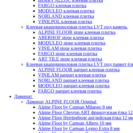
BERRY ALLOC клеевая плитка
FARGO клеевая плитка
MODULEO клеевая плитка
NORLAND клеевая плитка
VINILPOL клеевая плитка
Клеевая кварцвиниловая плитка LVT под камень
ALPINE FLOOR stone клеевая плитка
ABERHOF stone клеевая плитка
MODULEO stone клеевая плитка
VINILAM stone клеевая плитка
FARGO stone клеевая плитка
ART TILE stone клеевая плитка
Клеевая кварцвиниловая плитка LVT под паркет ё
ALPINE FLOOR parquet клеевая плитка
VINILAM parquet клеевая плитка
NORLAND parquet клеевая плитка
MODULEO parquet клеевая плитка
FARGO parquet клеевая плитка
Ламинат
Ламинат ALPINE FLOOR Original
Alpine Floor by Camsan Milango 8 мм
Alpine Floor Chevron ART французская ёлка 1
Alpine Floor Herringbone английская ёлка 12 м
Alpine Floor by Camsan Albero 10 мм
Alpine Floor by Camsan Legno Extra 8 мм