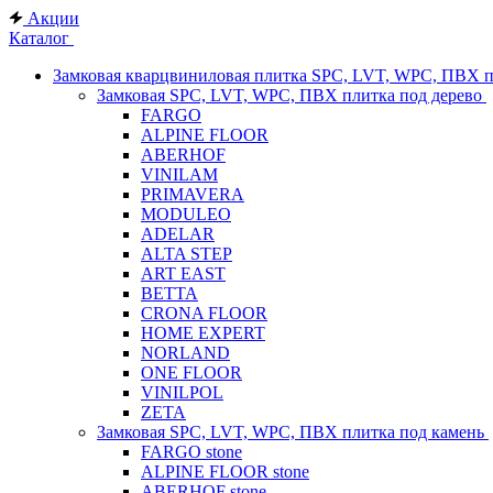
Акции
Каталог
Замковая кварцвиниловая плитка SPC, LVT, WPC, ПВХ 
Замковая SPC, LVT, WPC, ПВХ плитка под дерево
FARGO
ALPINE FLOOR
ABERHOF
VINILAM
PRIMAVERA
MODULEO
ADELAR
ALTA STEP
ART EAST
BETTA
CRONA FLOOR
HOME EXPERT
NORLAND
ONE FLOOR
VINILPOL
ZETA
Замковая SPC, LVT, WPC, ПВХ плитка под камень
FARGO stone
ALPINE FLOOR stone
ABERHOF stone