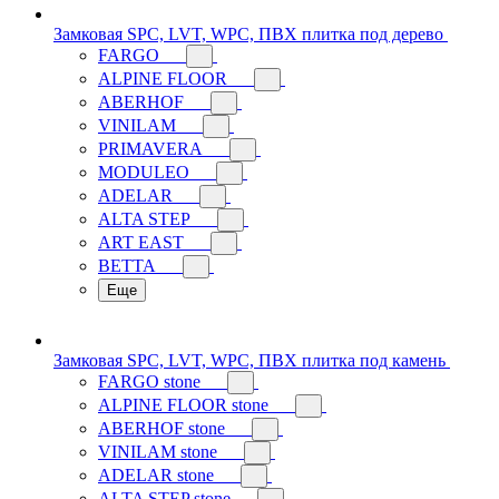
Замковая SPC, LVT, WPC, ПВХ плитка под дерево
FARGO
ALPINE FLOOR
ABERHOF
VINILAM
PRIMAVERA
MODULEO
ADELAR
ALTA STEP
ART EAST
BETTA
Еще
Замковая SPC, LVT, WPC, ПВХ плитка под камень
FARGO stone
ALPINE FLOOR stone
ABERHOF stone
VINILAM stone
ADELAR stone
ALTA STEP stone