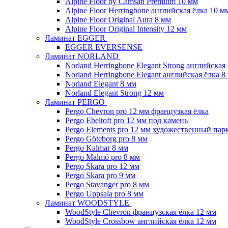
Alpine Floor by Camsan Premium 10 мм
Alpine Floor Herringbone английская ёлка 10 м
Alpine Floor Original Aura 8 мм
Alpine Floor Original Intensity 12 мм
Ламинат EGGER
EGGER EVERSENSE
Ламинат NORLAND
Norland Herringbone Elegant Strong английская
Norland Herringbone Elegant английская ёлка 8
Norland Elegant 8 мм
Norland Elegant Strong 12 мм
Ламинат PERGO
Pergo Chevron pro 12 мм французкая ёлка
Pergo Ebeltoft pro 12 мм под камень
Pergo Elements pro 12 мм художественный пар
Pergo Göteborg pro 8 мм
Pergo Kalmar 8 мм
Pergo Malmö pro 8 мм
Pergo Skara pro 12 мм
Pergo Skara pro 9 мм
Pergo Stavanger pro 8 мм
Pergo Uppsala pro 8 мм
Ламинат WOODSTYLE
WoodStyle Chevron французская ёлка 12 мм
WoodStyle Crossbow английская ёлка 12 мм