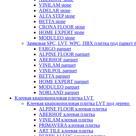
VINILAM stone
ADELAR stone
ALTA STEP stone
BETTA stone
CRONA FLOOR stone
HOME EXPERT stone
MODULEO stone
Замковая SPC, LVT, WPC, ПВХ плитка под паркет 
FARGO parquet
ALPINE FLOOR parquet
ABERHOF parquet
VINILAM parquet
VINILPOL parquet
BETTA parquet
HOME EXPERT parquet
MODULEO parquet
NORLAND parquet
Клеевая кварцвиниловая плитка LVT
Клеевая кварцвиниловая плитка LVT под дерево
ALPINE FLOOR клеевая плитка
ABERHOF клеевая плитка
VINILAM клеевая плитка
PRIMAVERA клеевая плитка
ART TILE клеевая плитка