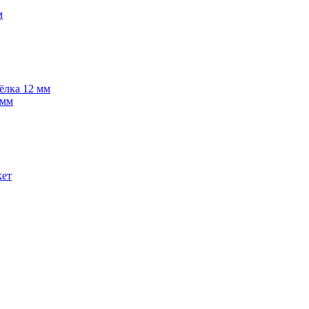
м
 ёлка 12 мм
 мм
кет