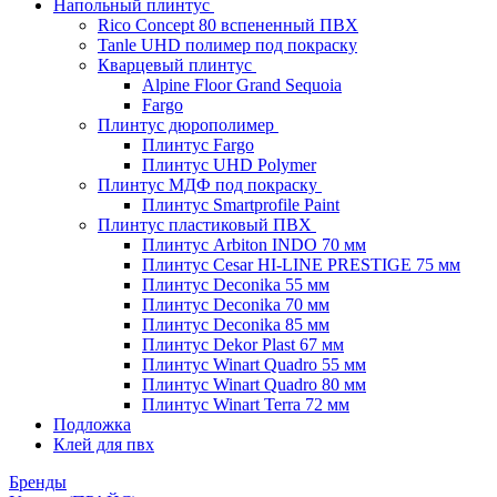
Напольный плинтус
Rico Concept 80 вспененный ПВХ
Tanle UHD полимер под покраску
Кварцевый плинтус
Alpine Floor Grand Sequoia
Fargo
Плинтус дюрополимер
Плинтус Fargo
Плинтус UHD Polymer
Плинтус МДФ под покраску
Плинтус Smartprofile Paint
Плинтус пластиковый ПВХ
Плинтус Arbiton INDO 70 мм
Плинтус Cesar HI-LINE PRESTIGE 75 мм
Плинтус Deconika 55 мм
Плинтус Deconika 70 мм
Плинтус Deconika 85 мм
Плинтус Dekor Plast 67 мм
Плинтус Winart Quadro 55 мм
Плинтус Winart Quadro 80 мм
Плинтус Winart Terra 72 мм
Подложка
Клей для пвх
Бренды