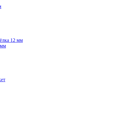
м
 ёлка 12 мм
 мм
кет