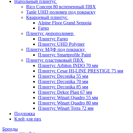
Напольный плинтус
Rico Concept 80 вспененный ПВХ
Tanle UHD полимер под покраску
Кварцевый плинтус
Alpine Floor Grand Sequoia
Fargo
Плинтус дюрополимер
Плинтус Fargo
Плинтус UHD Polymer
Плинтус МДФ под покраску
Плинтус Smartprofile Paint
Плинтус пластиковый ПВХ
Плинтус Arbiton INDO 70 мм
Плинтус Cesar HI-LINE PRESTIGE 75 мм
Плинтус Deconika 55 мм
Плинтус Deconika 70 мм
Плинтус Deconika 85 мм
Плинтус Dekor Plast 67 мм
Плинтус Winart Quadro 55 мм
Плинтус Winart Quadro 80 мм
Плинтус Winart Terra 72 мм
Подложка
Клей для пвх
Бренды