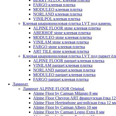
BERRY ALLOC клеевая плитка
FARGO клеевая плитка
MODULEO клеевая плитка
NORLAND клеевая плитка
VINILPOL клеевая плитка
Клеевая кварцвиниловая плитка LVT под камень
ALPINE FLOOR stone клеевая плитка
ABERHOF stone клеевая плитка
MODULEO stone клеевая плитка
VINILAM stone клеевая плитка
FARGO stone клеевая плитка
ART TILE stone клеевая плитка
Клеевая кварцвиниловая плитка LVT под паркет ё
ALPINE FLOOR parquet клеевая плитка
VINILAM parquet клеевая плитка
NORLAND parquet клеевая плитка
MODULEO parquet клеевая плитка
FARGO parquet клеевая плитка
Ламинат
Ламинат ALPINE FLOOR Original
Alpine Floor by Camsan Milango 8 мм
Alpine Floor Chevron ART французская ёлка 1
Alpine Floor Herringbone английская ёлка 12 м
Alpine Floor by Camsan Albero 10 мм
Alpine Floor by Camsan Legno Extra 8 мм