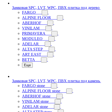
Замковая SPC, LVT, WPC, ПВХ плитка под дерево
FARGO
ALPINE FLOOR
ABERHOF
VINILAM
PRIMAVERA
MODULEO
ADELAR
ALTA STEP
ART EAST
BETTA
Еще
Замковая SPC, LVT, WPC, ПВХ плитка под камень
FARGO stone
ALPINE FLOOR stone
ABERHOF stone
VINILAM stone
ADELAR stone
ALTA STEP stone