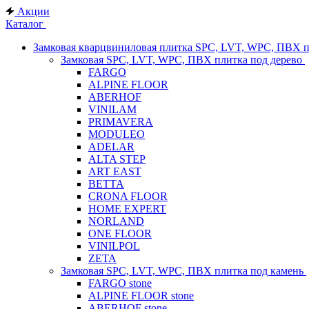
Акции
Каталог
Замковая кварцвиниловая плитка SPC, LVT, WPC, ПВХ 
Замковая SPC, LVT, WPC, ПВХ плитка под дерево
FARGO
ALPINE FLOOR
ABERHOF
VINILAM
PRIMAVERA
MODULEO
ADELAR
ALTA STEP
ART EAST
BETTA
CRONA FLOOR
HOME EXPERT
NORLAND
ONE FLOOR
VINILPOL
ZETA
Замковая SPC, LVT, WPC, ПВХ плитка под камень
FARGO stone
ALPINE FLOOR stone
ABERHOF stone