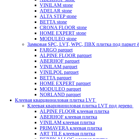
VINILAM stone
ADELAR stone
ALTA STEP stone
BETTA stone
CRONA FLOOR stone
HOME EXPERT stone
MODULEO stone
Замковая SPC, LVT, WPC, ПВХ плитка под паркет 
FARGO parquet
ALPINE FLOOR parquet
ABERHOF parquet
VINILAM parquet
VINILPOL parquet
BETTA parquet
HOME EXPERT parquet
MODULEO parquet
NORLAND parquet
Клеевая кварцвиниловая плитка LVT
Клеевая кварцвиниловая плитка LVT под дерево
ALPINE FLOOR клеевая плитка
ABERHOF клеевая плитка
VINILAM клеевая плитка
PRIMAVERA клеевая плитка
ART TILE клеевая плитка