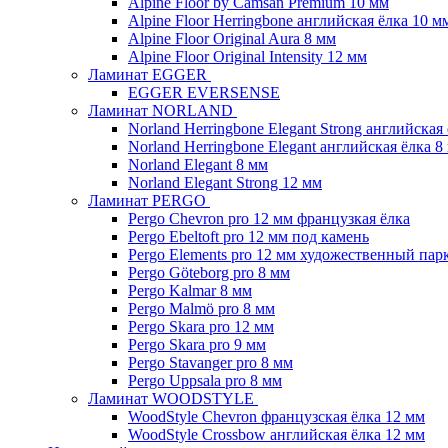
Alpine Floor by Camsan Premium 10 мм
Alpine Floor Herringbone английская ёлка 10 м
Alpine Floor Original Aura 8 мм
Alpine Floor Original Intensity 12 мм
Ламинат EGGER
EGGER EVERSENSE
Ламинат NORLAND
Norland Herringbone Elegant Strong английская
Norland Herringbone Elegant английская ёлка 8
Norland Elegant 8 мм
Norland Elegant Strong 12 мм
Ламинат PERGO
Pergo Chevron pro 12 мм французкая ёлка
Pergo Ebeltoft pro 12 мм под камень
Pergo Elements pro 12 мм художественный пар
Pergo Göteborg pro 8 мм
Pergo Kalmar 8 мм
Pergo Malmö pro 8 мм
Pergo Skara pro 12 мм
Pergo Skara pro 9 мм
Pergo Stavanger pro 8 мм
Pergo Uppsala pro 8 мм
Ламинат WOODSTYLE
WoodStyle Chevron французская ёлка 12 мм
WoodStyle Crossbow английская ёлка 12 мм