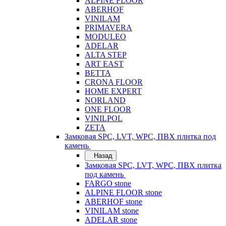
ALPINE FLOOR
ABERHOF
VINILAM
PRIMAVERA
MODULEO
ADELAR
ALTA STEP
ART EAST
BETTA
CRONA FLOOR
HOME EXPERT
NORLAND
ONE FLOOR
VINILPOL
ZETA
Замковая SPC, LVT, WPC, ПВХ плитка под
камень
Назад
Замковая SPC, LVT, WPC, ПВХ плитка
под камень
FARGO stone
ALPINE FLOOR stone
ABERHOF stone
VINILAM stone
ADELAR stone