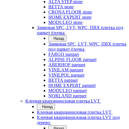
ALTA STEP stone
BETTA stone
CRONA FLOOR stone
HOME EXPERT stone
MODULEO stone
Замковая SPC, LVT, WPC, ПВХ плитка под
паркет ёлочка
Назад
Замковая SPC, LVT, WPC, ПВХ плитка
под паркет ёлочка
FARGO parquet
ALPINE FLOOR parquet
ABERHOF parquet
VINILAM parquet
VINILPOL parquet
BETTA parquet
HOME EXPERT parquet
MODULEO parquet
NORLAND parquet
Клеевая кварцвиниловая плитка LVT
Назад
Клеевая кварцвиниловая плитка LVT
Клеевая кварцвиниловая плитка LVT под
дерево
Назад