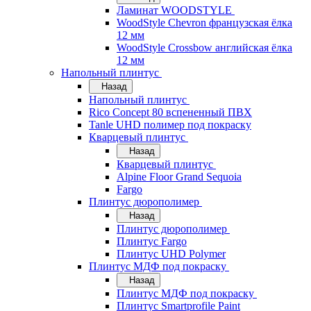
Ламинат WOODSTYLE
WoodStyle Chevron французская ёлка
12 мм
WoodStyle Crossbow английская ёлка
12 мм
Напольный плинтус
Назад
Напольный плинтус
Rico Concept 80 вспененный ПВХ
Tanle UHD полимер под покраску
Кварцевый плинтус
Назад
Кварцевый плинтус
Alpine Floor Grand Sequoia
Fargo
Плинтус дюрополимер
Назад
Плинтус дюрополимер
Плинтус Fargo
Плинтус UHD Polymer
Плинтус МДФ под покраску
Назад
Плинтус МДФ под покраску
Плинтус Smartprofile Paint