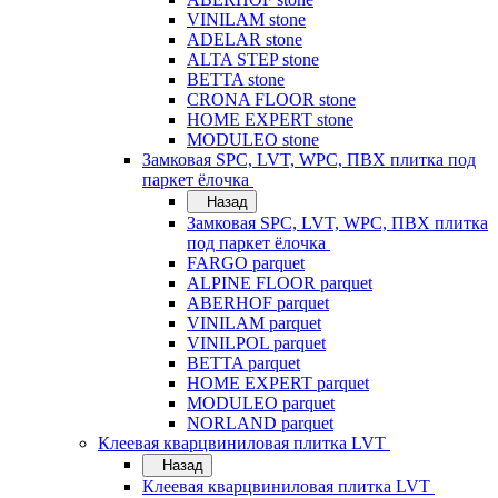
VINILAM stone
ADELAR stone
ALTA STEP stone
BETTA stone
CRONA FLOOR stone
HOME EXPERT stone
MODULEO stone
Замковая SPC, LVT, WPC, ПВХ плитка под
паркет ёлочка
Назад
Замковая SPC, LVT, WPC, ПВХ плитка
под паркет ёлочка
FARGO parquet
ALPINE FLOOR parquet
ABERHOF parquet
VINILAM parquet
VINILPOL parquet
BETTA parquet
HOME EXPERT parquet
MODULEO parquet
NORLAND parquet
Клеевая кварцвиниловая плитка LVT
Назад
Клеевая кварцвиниловая плитка LVT