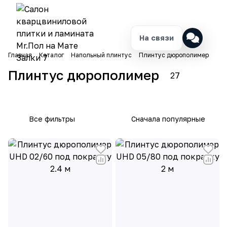
На связи
Плинт
Плинт
Главная
Каталог
Напольный плинтус
Плинтус дюрополимер
ус
ус UHD
9
16
Fargo
Polym
Плинтус дюрополимер
27
товаров
товаров
er
Все фильтры
Сначала популярные