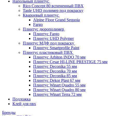
Напольный плинтус
Rico Concept 80 вспененный ПВХ
Tanle UHD полимер под покраску
Кварцевый плинтус
Alpine Floor Grand Sequoia
Fargo
Плинтус дюрополимер
Плинтус Fargo
Плинтус UHD Polymer
Плинтус МДФ под покраску
Плинтус Smartprofile Paint
Плинтус пластиковый ПВХ
Плинтус Arbiton INDO 70 мм
Плинтус Cesar HI-LINE PRESTIGE 75 мм
Плинтус Deconika 55 мм
Плинтус Deconika 70 мм
Плинтус Deconika 85 мм
Плинтус Dekor Plast 67 мм
Плинтус Winart Quadro 55 мм
Плинтус Winart Quadro 80 мм
Плинтус Winart Terra 72 мм
Подложка
Клей для пвх
Бренды