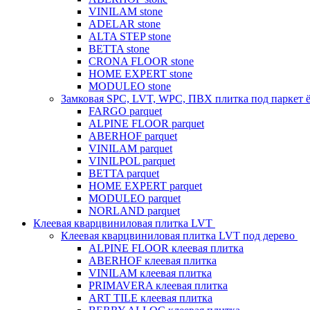
VINILAM stone
ADELAR stone
ALTA STEP stone
BETTA stone
CRONA FLOOR stone
HOME EXPERT stone
MODULEO stone
Замковая SPC, LVT, WPC, ПВХ плитка под паркет 
FARGO parquet
ALPINE FLOOR parquet
ABERHOF parquet
VINILAM parquet
VINILPOL parquet
BETTA parquet
HOME EXPERT parquet
MODULEO parquet
NORLAND parquet
Клеевая кварцвиниловая плитка LVT
Клеевая кварцвиниловая плитка LVT под дерево
ALPINE FLOOR клеевая плитка
ABERHOF клеевая плитка
VINILAM клеевая плитка
PRIMAVERA клеевая плитка
ART TILE клеевая плитка