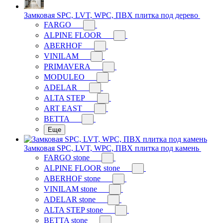
Замковая SPC, LVT, WPC, ПВХ плитка под дерево
FARGO
ALPINE FLOOR
ABERHOF
VINILAM
PRIMAVERA
MODULEO
ADELAR
ALTA STEP
ART EAST
BETTA
Еще
Замковая SPC, LVT, WPC, ПВХ плитка под камень
FARGO stone
ALPINE FLOOR stone
ABERHOF stone
VINILAM stone
ADELAR stone
ALTA STEP stone
BETTA stone