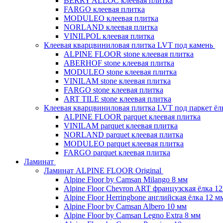
BERRY ALLOC клеевая плитка
FARGO клеевая плитка
MODULEO клеевая плитка
NORLAND клеевая плитка
VINILPOL клеевая плитка
Клеевая кварцвиниловая плитка LVT под камень
ALPINE FLOOR stone клеевая плитка
ABERHOF stone клеевая плитка
MODULEO stone клеевая плитка
VINILAM stone клеевая плитка
FARGO stone клеевая плитка
ART TILE stone клеевая плитка
Клеевая кварцвиниловая плитка LVT под паркет ё
ALPINE FLOOR parquet клеевая плитка
VINILAM parquet клеевая плитка
NORLAND parquet клеевая плитка
MODULEO parquet клеевая плитка
FARGO parquet клеевая плитка
Ламинат
Ламинат ALPINE FLOOR Original
Alpine Floor by Camsan Milango 8 мм
Alpine Floor Chevron ART французская ёлка 1
Alpine Floor Herringbone английская ёлка 12 м
Alpine Floor by Camsan Albero 10 мм
Alpine Floor by Camsan Legno Extra 8 мм