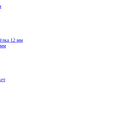
м
 ёлка 12 мм
 мм
кет