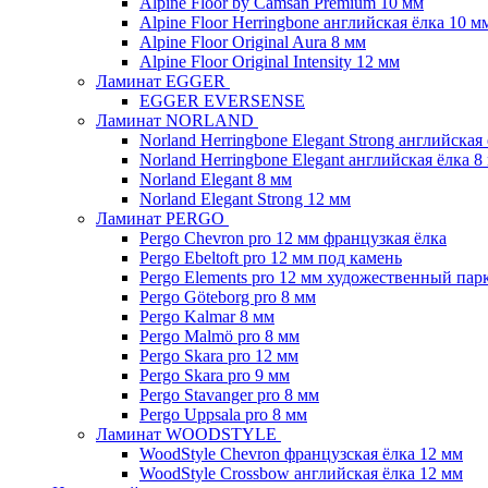
Alpine Floor by Camsan Premium 10 мм
Alpine Floor Herringbone английская ёлка 10 м
Alpine Floor Original Aura 8 мм
Alpine Floor Original Intensity 12 мм
Ламинат EGGER
EGGER EVERSENSE
Ламинат NORLAND
Norland Herringbone Elegant Strong английская
Norland Herringbone Elegant английская ёлка 8
Norland Elegant 8 мм
Norland Elegant Strong 12 мм
Ламинат PERGO
Pergo Chevron pro 12 мм французкая ёлка
Pergo Ebeltoft pro 12 мм под камень
Pergo Elements pro 12 мм художественный пар
Pergo Göteborg pro 8 мм
Pergo Kalmar 8 мм
Pergo Malmö pro 8 мм
Pergo Skara pro 12 мм
Pergo Skara pro 9 мм
Pergo Stavanger pro 8 мм
Pergo Uppsala pro 8 мм
Ламинат WOODSTYLE
WoodStyle Chevron французская ёлка 12 мм
WoodStyle Crossbow английская ёлка 12 мм