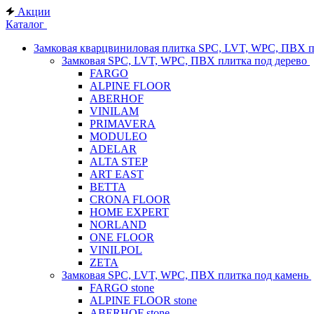
Акции
Каталог
Замковая кварцвиниловая плитка SPC, LVT, WPC, ПВХ 
Замковая SPC, LVT, WPC, ПВХ плитка под дерево
FARGO
ALPINE FLOOR
ABERHOF
VINILAM
PRIMAVERA
MODULEO
ADELAR
ALTA STEP
ART EAST
BETTA
CRONA FLOOR
HOME EXPERT
NORLAND
ONE FLOOR
VINILPOL
ZETA
Замковая SPC, LVT, WPC, ПВХ плитка под камень
FARGO stone
ALPINE FLOOR stone
ABERHOF stone