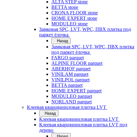
ALTA STEP stone
BETTA stone
CRONA FLOOR stone
HOME EXPERT stone
MODULEO stone
Замковая SPC, LVT, WPC, ПВХ плитка под
паркет ёлочка
Назад
Замковая SPC, LVT, WPC, ПВХ плитка
под паркет ёлочка
FARGO parquet
ALPINE FLOOR parquet
ABERHOF parquet
VINILAM parquet
VINILPOL parquet
BETTA parquet
HOME EXPERT parquet
MODULEO parquet
NORLAND parquet
Клеевая кварцвиниловая плитка LVT
Назад
Клеевая кварцвиниловая плитка LVT
Клеевая кварцвиниловая плитка LVT под
дерево
Назад