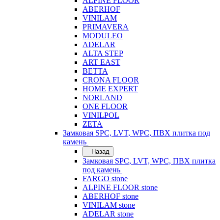
ALPINE FLOOR
ABERHOF
VINILAM
PRIMAVERA
MODULEO
ADELAR
ALTA STEP
ART EAST
BETTA
CRONA FLOOR
HOME EXPERT
NORLAND
ONE FLOOR
VINILPOL
ZETA
Замковая SPC, LVT, WPC, ПВХ плитка под
камень
Назад
Замковая SPC, LVT, WPC, ПВХ плитка
под камень
FARGO stone
ALPINE FLOOR stone
ABERHOF stone
VINILAM stone
ADELAR stone