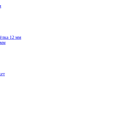
м
 ёлка 12 мм
 мм
кет