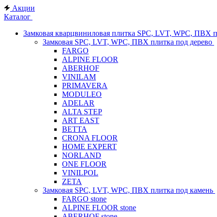
Акции
Каталог
Замковая кварцвиниловая плитка SPC, LVT, WPC, ПВХ 
Замковая SPC, LVT, WPC, ПВХ плитка под дерево
FARGO
ALPINE FLOOR
ABERHOF
VINILAM
PRIMAVERA
MODULEO
ADELAR
ALTA STEP
ART EAST
BETTA
CRONA FLOOR
HOME EXPERT
NORLAND
ONE FLOOR
VINILPOL
ZETA
Замковая SPC, LVT, WPC, ПВХ плитка под камень
FARGO stone
ALPINE FLOOR stone
ABERHOF stone