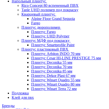
Напольный плинтус
Rico Concept 80 вспененный ПВХ
Tanle UHD полимер под покраску
Кварцевый плинтус
Alpine Floor Grand Sequoia
Fargo
Плинтус дюрополимер
Плинтус Fargo
Плинтус UHD Polymer
Плинтус МДФ под покраску
Плинтус Smartprofile Paint
Плинтус пластиковый ПВХ
Плинтус Arbiton INDO 70 мм
Плинтус Cesar HI-LINE PRESTIGE 75 мм
Плинтус Deconika 55 мм
Плинтус Deconika 70 мм
Плинтус Deconika 85 мм
Плинтус Dekor Plast 67 мм
Плинтус Winart Quadro 55 мм
Плинтус Winart Quadro 80 мм
Плинтус Winart Terra 72 мм
Подложка
Клей для пвх
Бренды