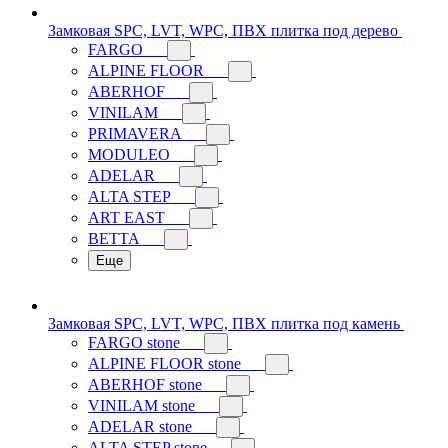
Замковая SPC, LVT, WPC, ПВХ плитка под дерево
FARGO
ALPINE FLOOR
ABERHOF
VINILAM
PRIMAVERA
MODULEO
ADELAR
ALTA STEP
ART EAST
BETTA
Еще
Замковая SPC, LVT, WPC, ПВХ плитка под камень
FARGO stone
ALPINE FLOOR stone
ABERHOF stone
VINILAM stone
ADELAR stone
ALTA STEP stone