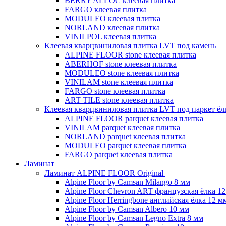
BERRY ALLOC клеевая плитка
FARGO клеевая плитка
MODULEO клеевая плитка
NORLAND клеевая плитка
VINILPOL клеевая плитка
Клеевая кварцвиниловая плитка LVT под камень
ALPINE FLOOR stone клеевая плитка
ABERHOF stone клеевая плитка
MODULEO stone клеевая плитка
VINILAM stone клеевая плитка
FARGO stone клеевая плитка
ART TILE stone клеевая плитка
Клеевая кварцвиниловая плитка LVT под паркет ё
ALPINE FLOOR parquet клеевая плитка
VINILAM parquet клеевая плитка
NORLAND parquet клеевая плитка
MODULEO parquet клеевая плитка
FARGO parquet клеевая плитка
Ламинат
Ламинат ALPINE FLOOR Original
Alpine Floor by Camsan Milango 8 мм
Alpine Floor Chevron ART французская ёлка 1
Alpine Floor Herringbone английская ёлка 12 м
Alpine Floor by Camsan Albero 10 мм
Alpine Floor by Camsan Legno Extra 8 мм