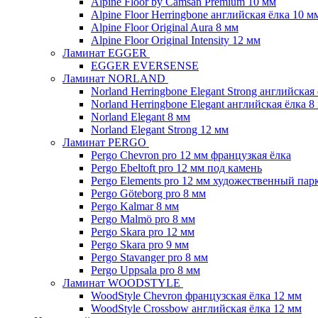
Alpine Floor by Camsan Premium 10 мм
Alpine Floor Herringbone английская ёлка 10 м
Alpine Floor Original Aura 8 мм
Alpine Floor Original Intensity 12 мм
Ламинат EGGER
EGGER EVERSENSE
Ламинат NORLAND
Norland Herringbone Elegant Strong английская
Norland Herringbone Elegant английская ёлка 8
Norland Elegant 8 мм
Norland Elegant Strong 12 мм
Ламинат PERGO
Pergo Chevron pro 12 мм французкая ёлка
Pergo Ebeltoft pro 12 мм под камень
Pergo Elements pro 12 мм художественный пар
Pergo Göteborg pro 8 мм
Pergo Kalmar 8 мм
Pergo Malmö pro 8 мм
Pergo Skara pro 12 мм
Pergo Skara pro 9 мм
Pergo Stavanger pro 8 мм
Pergo Uppsala pro 8 мм
Ламинат WOODSTYLE
WoodStyle Chevron французская ёлка 12 мм
WoodStyle Crossbow английская ёлка 12 мм