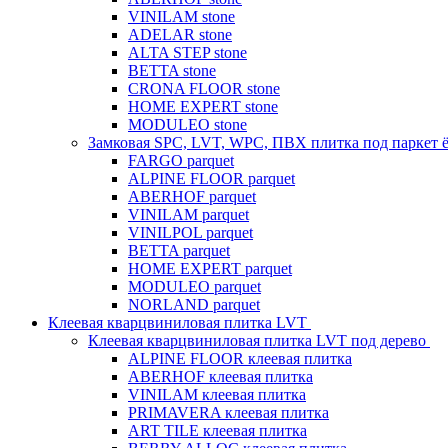
VINILAM stone
ADELAR stone
ALTA STEP stone
BETTA stone
CRONA FLOOR stone
HOME EXPERT stone
MODULEO stone
Замковая SPC, LVT, WPC, ПВХ плитка под паркет 
FARGO parquet
ALPINE FLOOR parquet
ABERHOF parquet
VINILAM parquet
VINILPOL parquet
BETTA parquet
HOME EXPERT parquet
MODULEO parquet
NORLAND parquet
Клеевая кварцвиниловая плитка LVT
Клеевая кварцвиниловая плитка LVT под дерево
ALPINE FLOOR клеевая плитка
ABERHOF клеевая плитка
VINILAM клеевая плитка
PRIMAVERA клеевая плитка
ART TILE клеевая плитка