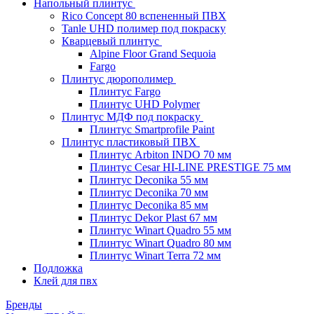
Напольный плинтус
Rico Concept 80 вспененный ПВХ
Tanle UHD полимер под покраску
Кварцевый плинтус
Alpine Floor Grand Sequoia
Fargo
Плинтус дюрополимер
Плинтус Fargo
Плинтус UHD Polymer
Плинтус МДФ под покраску
Плинтус Smartprofile Paint
Плинтус пластиковый ПВХ
Плинтус Arbiton INDO 70 мм
Плинтус Cesar HI-LINE PRESTIGE 75 мм
Плинтус Deconika 55 мм
Плинтус Deconika 70 мм
Плинтус Deconika 85 мм
Плинтус Dekor Plast 67 мм
Плинтус Winart Quadro 55 мм
Плинтус Winart Quadro 80 мм
Плинтус Winart Terra 72 мм
Подложка
Клей для пвх
Бренды