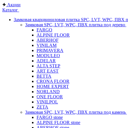
Акции
Каталог
Замковая кварцвиниловая плитка SPC, LVT, WPC, ПВХ 
Замковая SPC, LVT, WPC, ПВХ плитка под дерево
FARGO
ALPINE FLOOR
ABERHOF
VINILAM
PRIMAVERA
MODULEO
ADELAR
ALTA STEP
ART EAST
BETTA
CRONA FLOOR
HOME EXPERT
NORLAND
ONE FLOOR
VINILPOL
ZETA
Замковая SPC, LVT, WPC, ПВХ плитка под камень
FARGO stone
ALPINE FLOOR stone
ABERHOF stone