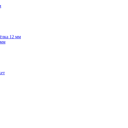
м
 ёлка 12 мм
 мм
кет