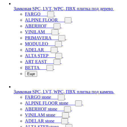
Замковая SPC, LVT, WPC, ПВХ плитка под дерево
FARGO
ALPINE FLOOR
ABERHOF
VINILAM
PRIMAVERA
MODULEO
ADELAR
ALTA STEP
ART EAST
BETTA
Еще
Замковая SPC, LVT, WPC, ПВХ плитка под камень
FARGO stone
ALPINE FLOOR stone
ABERHOF stone
VINILAM stone
ADELAR stone
ALTA STEP stone