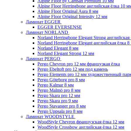
Alpine Floor by Camsan Premium 10 мм
Alpine Floor Herringbone английская ёлка 10 м
Alpine Floor Original Aura 8 мм
Alpine Floor Original Intensity 12 мм
Ламинат EGGER
EGGER EVERSENSE
Ламинат NORLAND
Norland Herringbone Elegant Strong английская
Norland Herringbone Elegant английская ёлка 8
Norland Elegant 8 мм
Norland Elegant Strong 12 мм
Ламинат PERGO
Pergo Chevron pro 12 мм французкая ёлка
Pergo Ebeltoft pro 12 мм под камень
Pergo Elements pro 12 мм художественный пар
Pergo Göteborg pro 8 мм
Pergo Kalmar 8 мм
Pergo Malmö pro 8 мм
Pergo Skara pro 12 мм
Pergo Skara pro 9 мм
Pergo Stavanger pro 8 мм
Pergo Uppsala pro 8 мм
Ламинат WOODSTYLE
WoodStyle Chevron французская ёлка 12 мм
WoodStyle Crossbow английская ёлка 12 мм