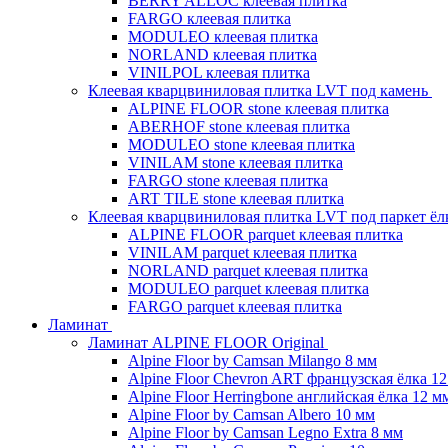
BERRY ALLOC клеевая плитка
FARGO клеевая плитка
MODULEO клеевая плитка
NORLAND клеевая плитка
VINILPOL клеевая плитка
Клеевая кварцвиниловая плитка LVT под камень
ALPINE FLOOR stone клеевая плитка
ABERHOF stone клеевая плитка
MODULEO stone клеевая плитка
VINILAM stone клеевая плитка
FARGO stone клеевая плитка
ART TILE stone клеевая плитка
Клеевая кварцвиниловая плитка LVT под паркет ё
ALPINE FLOOR parquet клеевая плитка
VINILAM parquet клеевая плитка
NORLAND parquet клеевая плитка
MODULEO parquet клеевая плитка
FARGO parquet клеевая плитка
Ламинат
Ламинат ALPINE FLOOR Original
Alpine Floor by Camsan Milango 8 мм
Alpine Floor Chevron ART французская ёлка 1
Alpine Floor Herringbone английская ёлка 12 м
Alpine Floor by Camsan Albero 10 мм
Alpine Floor by Camsan Legno Extra 8 мм