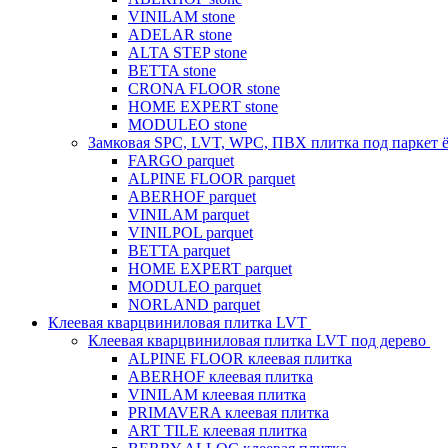
VINILAM stone
ADELAR stone
ALTA STEP stone
BETTA stone
CRONA FLOOR stone
HOME EXPERT stone
MODULEO stone
Замковая SPC, LVT, WPC, ПВХ плитка под паркет 
FARGO parquet
ALPINE FLOOR parquet
ABERHOF parquet
VINILAM parquet
VINILPOL parquet
BETTA parquet
HOME EXPERT parquet
MODULEO parquet
NORLAND parquet
Клеевая кварцвиниловая плитка LVT
Клеевая кварцвиниловая плитка LVT под дерево
ALPINE FLOOR клеевая плитка
ABERHOF клеевая плитка
VINILAM клеевая плитка
PRIMAVERA клеевая плитка
ART TILE клеевая плитка