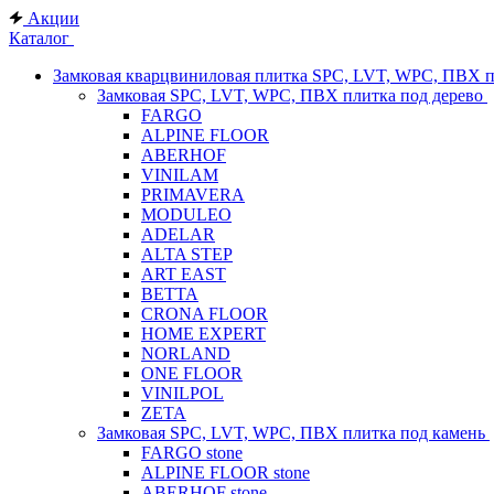
Акции
Каталог
Замковая кварцвиниловая плитка SPC, LVT, WPC, ПВХ 
Замковая SPC, LVT, WPC, ПВХ плитка под дерево
FARGO
ALPINE FLOOR
ABERHOF
VINILAM
PRIMAVERA
MODULEO
ADELAR
ALTA STEP
ART EAST
BETTA
CRONA FLOOR
HOME EXPERT
NORLAND
ONE FLOOR
VINILPOL
ZETA
Замковая SPC, LVT, WPC, ПВХ плитка под камень
FARGO stone
ALPINE FLOOR stone
ABERHOF stone