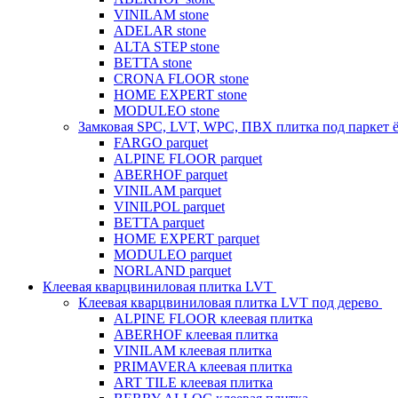
VINILAM stone
ADELAR stone
ALTA STEP stone
BETTA stone
CRONA FLOOR stone
HOME EXPERT stone
MODULEO stone
Замковая SPC, LVT, WPC, ПВХ плитка под паркет 
FARGO parquet
ALPINE FLOOR parquet
ABERHOF parquet
VINILAM parquet
VINILPOL parquet
BETTA parquet
HOME EXPERT parquet
MODULEO parquet
NORLAND parquet
Клеевая кварцвиниловая плитка LVT
Клеевая кварцвиниловая плитка LVT под дерево
ALPINE FLOOR клеевая плитка
ABERHOF клеевая плитка
VINILAM клеевая плитка
PRIMAVERA клеевая плитка
ART TILE клеевая плитка