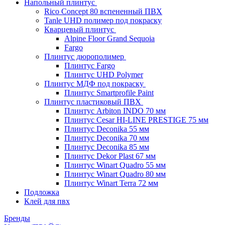
Напольный плинтус
Rico Concept 80 вспененный ПВХ
Tanle UHD полимер под покраску
Кварцевый плинтус
Alpine Floor Grand Sequoia
Fargo
Плинтус дюрополимер
Плинтус Fargo
Плинтус UHD Polymer
Плинтус МДФ под покраску
Плинтус Smartprofile Paint
Плинтус пластиковый ПВХ
Плинтус Arbiton INDO 70 мм
Плинтус Cesar HI-LINE PRESTIGE 75 мм
Плинтус Deconika 55 мм
Плинтус Deconika 70 мм
Плинтус Deconika 85 мм
Плинтус Dekor Plast 67 мм
Плинтус Winart Quadro 55 мм
Плинтус Winart Quadro 80 мм
Плинтус Winart Terra 72 мм
Подложка
Клей для пвх
Бренды