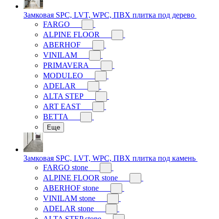
Замковая SPC, LVT, WPC, ПВХ плитка под дерево
FARGO
ALPINE FLOOR
ABERHOF
VINILAM
PRIMAVERA
MODULEO
ADELAR
ALTA STEP
ART EAST
BETTA
Еще
Замковая SPC, LVT, WPC, ПВХ плитка под камень
FARGO stone
ALPINE FLOOR stone
ABERHOF stone
VINILAM stone
ADELAR stone
ALTA STEP stone