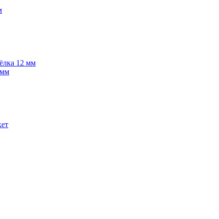
м
 ёлка 12 мм
 мм
кет