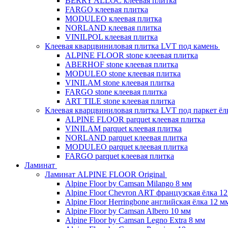
BERRY ALLOC клеевая плитка
FARGO клеевая плитка
MODULEO клеевая плитка
NORLAND клеевая плитка
VINILPOL клеевая плитка
Клеевая кварцвиниловая плитка LVT под камень
ALPINE FLOOR stone клеевая плитка
ABERHOF stone клеевая плитка
MODULEO stone клеевая плитка
VINILAM stone клеевая плитка
FARGO stone клеевая плитка
ART TILE stone клеевая плитка
Клеевая кварцвиниловая плитка LVT под паркет ё
ALPINE FLOOR parquet клеевая плитка
VINILAM parquet клеевая плитка
NORLAND parquet клеевая плитка
MODULEO parquet клеевая плитка
FARGO parquet клеевая плитка
Ламинат
Ламинат ALPINE FLOOR Original
Alpine Floor by Camsan Milango 8 мм
Alpine Floor Chevron ART французская ёлка 1
Alpine Floor Herringbone английская ёлка 12 м
Alpine Floor by Camsan Albero 10 мм
Alpine Floor by Camsan Legno Extra 8 мм