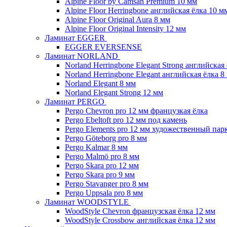
Alpine Floor by Camsan Premium 10 мм
Alpine Floor Herringbone английская ёлка 10 м
Alpine Floor Original Aura 8 мм
Alpine Floor Original Intensity 12 мм
Ламинат EGGER
EGGER EVERSENSE
Ламинат NORLAND
Norland Herringbone Elegant Strong английская
Norland Herringbone Elegant английская ёлка 8
Norland Elegant 8 мм
Norland Elegant Strong 12 мм
Ламинат PERGO
Pergo Chevron pro 12 мм французкая ёлка
Pergo Ebeltoft pro 12 мм под камень
Pergo Elements pro 12 мм художественный пар
Pergo Göteborg pro 8 мм
Pergo Kalmar 8 мм
Pergo Malmö pro 8 мм
Pergo Skara pro 12 мм
Pergo Skara pro 9 мм
Pergo Stavanger pro 8 мм
Pergo Uppsala pro 8 мм
Ламинат WOODSTYLE
WoodStyle Chevron французская ёлка 12 мм
WoodStyle Crossbow английская ёлка 12 мм