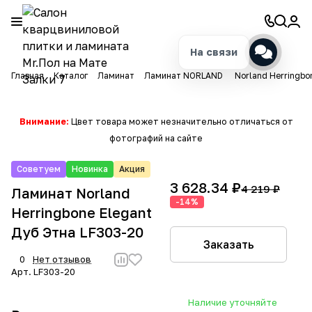
На связи
Главная
Каталог
Ламинат
Ламинат NORLAND
Norland Herringbo
Внимание:
Цвет товара может незначительно отличаться от
фотографий на сайте
Советуем
Новинка
Акция
3 628.34 ₽
4 219 ₽
Ламинат Norland
-14%
Herringbone Elegant
Дуб Этна LF303-20
Заказать
0
Нет отзывов
Арт.
LF303-20
Наличие уточняйте