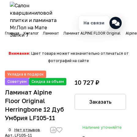
На связи
Главная
Каталог
Ламинат
Ламинат ALPINE FLOOR Original
Alpine
Внимание:
Цвет товара может незначительно отличаться от
фотографий на сайте
Укладка в подарок
10 727 ₽
Советуем
Скидка за объем
Ламинат Alpine
Floor Original
Заказать
Herringbone 12 Дуб
Умбрия LF105-11
Наличие уточняйте
0
Нет отзывов
Арт.
LF105-11