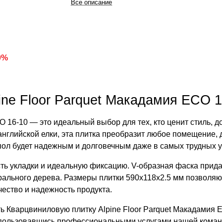
Все описание
0%
ine Floor Parquet Макадамия ECO 1
 16-10 — это идеальный выбор для тех, кто ценит стиль, д
нглийской елки, эта плитка преобразит любое помещение, д
пол будет надежным и долговечным даже в самых трудных у
сть укладки и идеальную фиксацию. V-образная фаска прид
рального дерева. Размеры плитки 590x118x2.5 мм позволяю
чество и надежность продукта.
ь Кварцвиниловую плитку Alpine Floor Parquet Макадамия E
оспользовавшись профессиональными услугами нашей коман