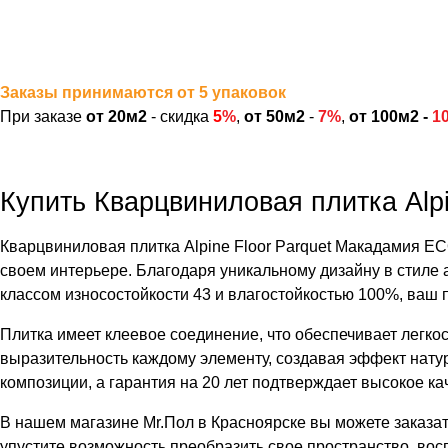
Заказы принимаются от 5 упаковок
При заказе
от 20м2
- скидка
5
%
,
от 50м2
-
7%
,
от 100м2 -
1
Купить Кварцвиниловая плитка Alp
Кварцвиниловая плитка Alpine Floor Parquet Макадамия ECO
своем интерьере. Благодаря уникальному дизайну в стиле а
классом износостойкости 43 и влагостойкостью 100%, ваш 
Плитка имеет клеевое соединение, что обеспечивает легко
выразительность каждому элементу, создавая эффект нату
композиции, а гарантия на 20 лет подтверждает высокое ка
В нашем магазине Mr.Пол в Красноярске вы можете заказат
упустите возможность преобразить свое пространство, в