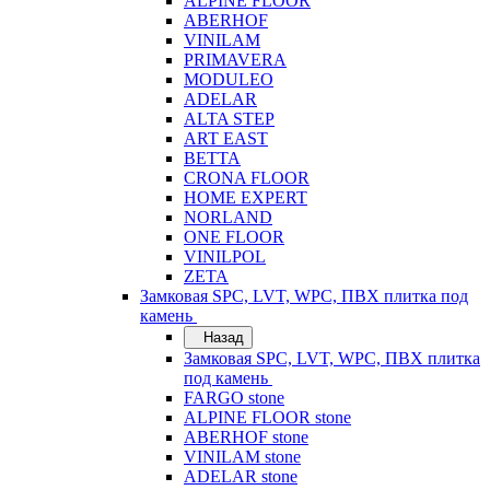
ALPINE FLOOR
ABERHOF
VINILAM
PRIMAVERA
MODULEO
ADELAR
ALTA STEP
ART EAST
BETTA
CRONA FLOOR
HOME EXPERT
NORLAND
ONE FLOOR
VINILPOL
ZETA
Замковая SPC, LVT, WPC, ПВХ плитка под
камень
Назад
Замковая SPC, LVT, WPC, ПВХ плитка
под камень
FARGO stone
ALPINE FLOOR stone
ABERHOF stone
VINILAM stone
ADELAR stone