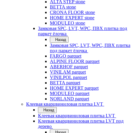
ALTA STEP stone
BETTA stone
CRONA FLOOR stone
HOME EXPERT stone
MODULEO stone
Замковая SPC, LVT, WPC, ПВХ плитка под
паркет ёлочка
Назад
Замковая SPC, LVT, WPC, ПВХ плитка
под паркет ёлочка
FARGO parquet
ALPINE FLOOR parquet
ABERHOF parquet
VINILAM parquet
VINILPOL parquet
BETTA parquet
HOME EXPERT parquet
MODULEO parquet
NORLAND parquet
Клеевая кварцвиниловая плитка LVT
Назад
Клеевая кварцвиниловая плитка LVT
Клеевая кварцвиниловая плитка LVT под
дерево
Назад