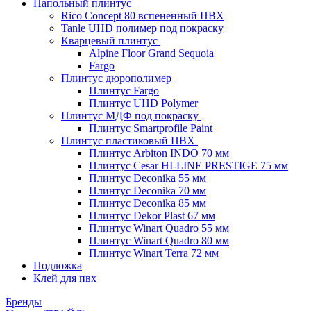
Напольный плинтус
Rico Concept 80 вспененный ПВХ
Tanle UHD полимер под покраску
Кварцевый плинтус
Alpine Floor Grand Sequoia
Fargo
Плинтус дюрополимер
Плинтус Fargo
Плинтус UHD Polymer
Плинтус МДФ под покраску
Плинтус Smartprofile Paint
Плинтус пластиковый ПВХ
Плинтус Arbiton INDO 70 мм
Плинтус Cesar HI-LINE PRESTIGE 75 мм
Плинтус Deconika 55 мм
Плинтус Deconika 70 мм
Плинтус Deconika 85 мм
Плинтус Dekor Plast 67 мм
Плинтус Winart Quadro 55 мм
Плинтус Winart Quadro 80 мм
Плинтус Winart Terra 72 мм
Подложка
Клей для пвх
Бренды