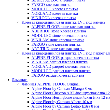
BERRY ALLOC клеевая плитка
FARGO клеевая плитка
MODULEO клеевая плитка
NORLAND клеевая плитка
VINILPOL клеевая плитка
Клеевая кварцвиниловая плитка LVT под камень
ALPINE FLOOR stone клеевая плитка
ABERHOF stone клеевая плитка
MODULEO stone клеевая плитка
VINILAM stone клеевая плитка
FARGO stone клеевая плитка
ART TILE stone клеевая плитка
Клеевая кварцвиниловая плитка LVT под паркет ё
ALPINE FLOOR parquet клеевая плитка
VINILAM parquet клеевая плитка
NORLAND parquet клеевая плитка
MODULEO parquet клеевая плитка
FARGO parquet клеевая плитка
Ламинат
Ламинат ALPINE FLOOR Original
Alpine Floor by Camsan Milango 8 мм
Alpine Floor Chevron ART французская ёлка 1
Alpine Floor Herringbone английская ёлка 12 м
Alpine Floor by Camsan Albero 10 мм
Alpine Floor by Camsan Legno Extra 8 мм