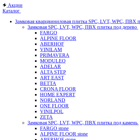
Акции
Каталог
Замковая кварцвиниловая плитка SPC, LVT, WPC, ПВХ 
Замковая SPC, LVT, WPC, ПВХ плитка под дерево
FARGO
ALPINE FLOOR
ABERHOF
VINILAM
PRIMAVERA
MODULEO
ADELAR
ALTA STEP
ART EAST
BETTA
CRONA FLOOR
HOME EXPERT
NORLAND
ONE FLOOR
VINILPOL
ZETA
Замковая SPC, LVT, WPC, ПВХ плитка под камень
FARGO stone
ALPINE FLOOR stone
ABERHOF stone