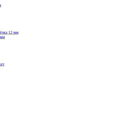
м
 ёлка 12 мм
 мм
кет