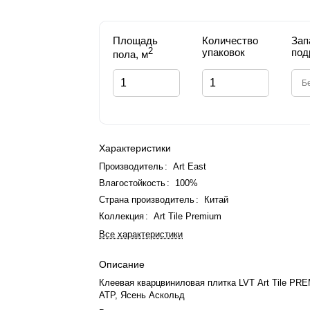
Площадь
Количество
Зап
2
упаковок
под
пола, м
Характеристики
Производитель
:
Art East
Влагостойкость
:
100%
Страна производитель
:
Китай
Коллекция
:
Art Tile Premium
Все характеристики
Описание
Клеевая кварцвиниловая плитка LVT Art Tile PR
ATP, Ясень Аскольд