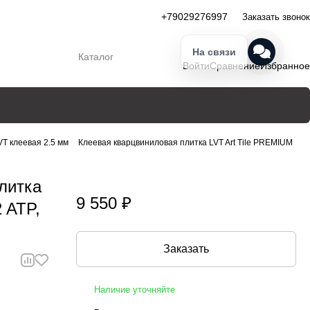
+79029276997
Заказать звонок
На связи
Каталог
Войти
Сравнение
Избранное
LVT клеевая 2.5 мм
Клеевая кварцвиниловая плитка LVT Art Tile PREMIUM
литка
9 550 ₽
 ATP,
Заказать
Наличие уточняйте