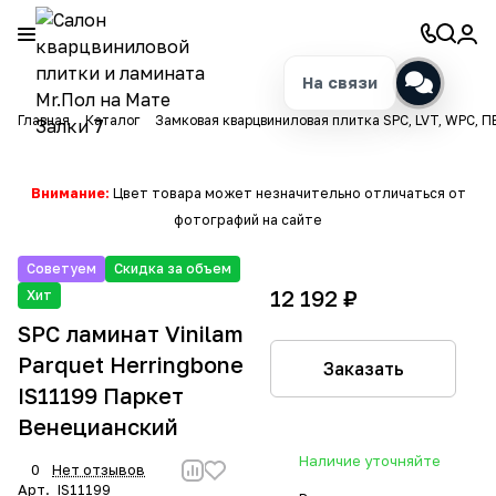
На связи
Главная
Каталог
Замковая кварцвиниловая плитка SPC, LVT, WPC, П
Внимание:
Цвет товара может незначительно отличаться от
фотографий на сайте
Советуем
Скидка за объем
12 192 ₽
Хит
SPC ламинат Vinilam
Parquet Herringbone
Заказать
IS11199 Паркет
Венецианский
Наличие уточняйте
0
Нет отзывов
Арт.
IS11199