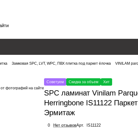
итка
Замковая SPC, LVT, WPC, ПВХ плитка под паркет ёлочка
VINILAM par
Советуем
Скидка за объем
Хит
 от фотографий на сайте
SPC ламинат Vinilam Parqu
Herringbone IS11122 Паркет
Эрмитаж
0
Нет отзывов
Арт.
IS11122