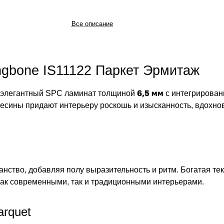
Все описание
ingbone IS11122 Паркет Эрмитаж
6,5 мм
элегантный SPC ламинат толщиной
с интегрирован
евесины придают интерьеру роскошь и изысканность, вдохн
нство, добавляя полу выразительность и ритм. Богатая те
как современными, так и традиционными интерьерами.
rquet