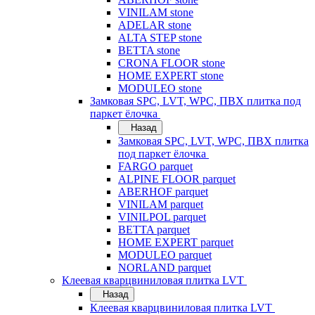
VINILAM stone
ADELAR stone
ALTA STEP stone
BETTA stone
CRONA FLOOR stone
HOME EXPERT stone
MODULEO stone
Замковая SPC, LVT, WPC, ПВХ плитка под
паркет ёлочка
Назад
Замковая SPC, LVT, WPC, ПВХ плитка
под паркет ёлочка
FARGO parquet
ALPINE FLOOR parquet
ABERHOF parquet
VINILAM parquet
VINILPOL parquet
BETTA parquet
HOME EXPERT parquet
MODULEO parquet
NORLAND parquet
Клеевая кварцвиниловая плитка LVT
Назад
Клеевая кварцвиниловая плитка LVT