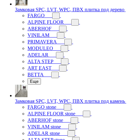
Замковая SPC, LVT, WPC, ПВХ плитка под дерево
FARGO
ALPINE FLOOR
ABERHOF
VINILAM
PRIMAVERA
MODULEO
ADELAR
ALTA STEP
ART EAST
BETTA
Еще
Замковая SPC, LVT, WPC, ПВХ плитка под камень
FARGO stone
ALPINE FLOOR stone
ABERHOF stone
VINILAM stone
ADELAR stone
ALTA STEP stone