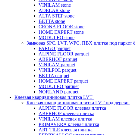
VINILAM stone
ADELAR stone
ALTA STEP stone
BETTA stone
CRONA FLOOR stone
HOME EXPERT stone
MODULEO stone
Замковая SPC, LVT, WPC, ПВХ плитка под паркет 
FARGO parquet
ALPINE FLOOR parquet
ABERHOF parquet
VINILAM parquet
VINILPOL parquet
BETTA parquet
HOME EXPERT parquet
MODULEO parquet
NORLAND parquet
Клеевая кварцвиниловая плитка LVT
Клеевая кварцвиниловая плитка LVT под дерево
ALPINE FLOOR клеевая плитка
ABERHOF клеевая плитка
VINILAM клеевая плитка
PRIMAVERA клеевая плитка
ART TILE клеевая плитка