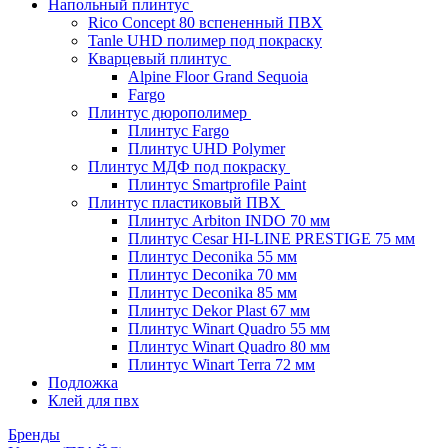
Напольный плинтус
Rico Concept 80 вспененный ПВХ
Tanle UHD полимер под покраску
Кварцевый плинтус
Alpine Floor Grand Sequoia
Fargo
Плинтус дюрополимер
Плинтус Fargo
Плинтус UHD Polymer
Плинтус МДФ под покраску
Плинтус Smartprofile Paint
Плинтус пластиковый ПВХ
Плинтус Arbiton INDO 70 мм
Плинтус Cesar HI-LINE PRESTIGE 75 мм
Плинтус Deconika 55 мм
Плинтус Deconika 70 мм
Плинтус Deconika 85 мм
Плинтус Dekor Plast 67 мм
Плинтус Winart Quadro 55 мм
Плинтус Winart Quadro 80 мм
Плинтус Winart Terra 72 мм
Подложка
Клей для пвх
Бренды