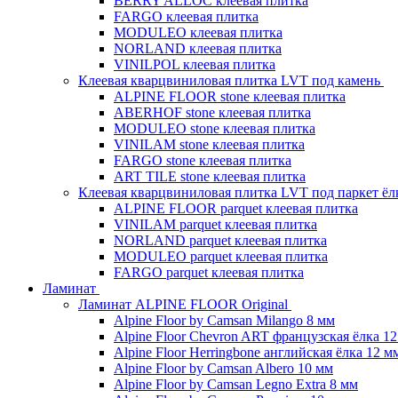
BERRY ALLOC клеевая плитка
FARGO клеевая плитка
MODULEO клеевая плитка
NORLAND клеевая плитка
VINILPOL клеевая плитка
Клеевая кварцвиниловая плитка LVT под камень
ALPINE FLOOR stone клеевая плитка
ABERHOF stone клеевая плитка
MODULEO stone клеевая плитка
VINILAM stone клеевая плитка
FARGO stone клеевая плитка
ART TILE stone клеевая плитка
Клеевая кварцвиниловая плитка LVT под паркет ё
ALPINE FLOOR parquet клеевая плитка
VINILAM parquet клеевая плитка
NORLAND parquet клеевая плитка
MODULEO parquet клеевая плитка
FARGO parquet клеевая плитка
Ламинат
Ламинат ALPINE FLOOR Original
Alpine Floor by Camsan Milango 8 мм
Alpine Floor Chevron ART французская ёлка 1
Alpine Floor Herringbone английская ёлка 12 м
Alpine Floor by Camsan Albero 10 мм
Alpine Floor by Camsan Legno Extra 8 мм