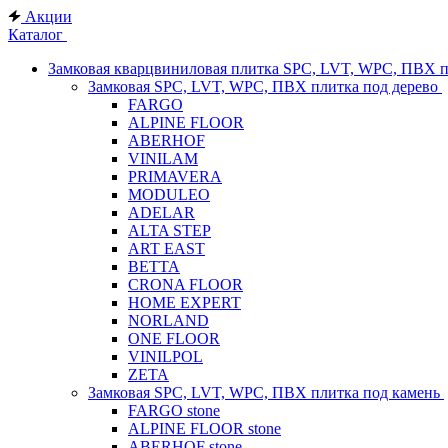
Акции
Каталог
Замковая кварцвиниловая плитка SPC, LVT, WPC, ПВХ 
Замковая SPC, LVT, WPC, ПВХ плитка под дерево
FARGO
ALPINE FLOOR
ABERHOF
VINILAM
PRIMAVERA
MODULEO
ADELAR
ALTA STEP
ART EAST
BETTA
CRONA FLOOR
HOME EXPERT
NORLAND
ONE FLOOR
VINILPOL
ZETA
Замковая SPC, LVT, WPC, ПВХ плитка под камень
FARGO stone
ALPINE FLOOR stone
ABERHOF stone