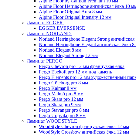
Alpine Floor by Camsan Premium 10 мм
Alpine Floor Herringbone английская ёлка 10 м
Alpine Floor Original Aura 8 мм
Alpine Floor Original Intensity 12 мм
Ламинат EGGER
EGGER EVERSENSE
Ламинат NORLAND
Norland Herringbone Elegant Strong английская
Norland Herringbone Elegant английская ёлка 8
Norland Elegant 8 мм
Norland Elegant Strong 12 мм
Ламинат PERGO
Pergo Chevron pro 12 мм французкая ёлка
Pergo Ebeltoft pro 12 мм под камень
Pergo Elements pro 12 мм художественный пар
Pergo Göteborg pro 8 мм
Pergo Kalmar 8 мм
Pergo Malmö pro 8 мм
Pergo Skara pro 12 мм
Pergo Skara pro 9 мм
Pergo Stavanger pro 8 мм
Pergo Uppsala pro 8 мм
Ламинат WOODSTYLE
WoodStyle Chevron французская ёлка 12 мм
WoodStyle Crossbow английская ёлка 12 мм