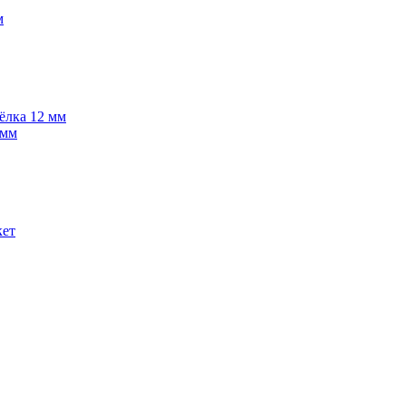
м
 ёлка 12 мм
 мм
кет