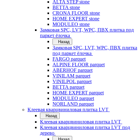
ALTA STEP stone
BETTA stone
CRONA FLOOR stone
HOME EXPERT stone
MODULEO stone
Замковая SPC, LVT, WPC, ПВХ плитка под
паркет ёлочка
Назад
Замковая SPC, LVT, WPC, ПВХ плитка
под паркет ёлочка
FARGO parquet
ALPINE FLOOR parquet
ABERHOF parquet
VINILAM parquet
VINILPOL parquet
BETTA parquet
HOME EXPERT parquet
MODULEO parquet
NORLAND parquet
Клеевая кварцвиниловая плитка LVT
Назад
Клеевая кварцвиниловая плитка LVT
Клеевая кварцвиниловая плитка LVT под
дерево
Назад