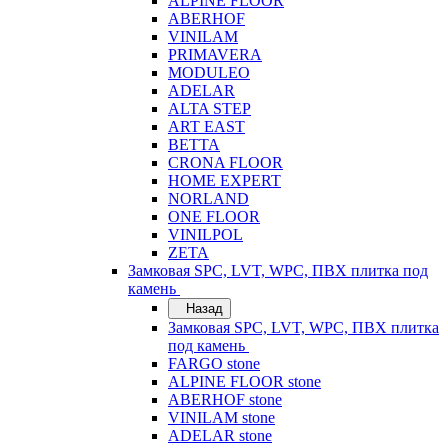
ALPINE FLOOR
ABERHOF
VINILAM
PRIMAVERA
MODULEO
ADELAR
ALTA STEP
ART EAST
BETTA
CRONA FLOOR
HOME EXPERT
NORLAND
ONE FLOOR
VINILPOL
ZETA
Замковая SPC, LVT, WPC, ПВХ плитка под
камень
Назад
Замковая SPC, LVT, WPC, ПВХ плитка
под камень
FARGO stone
ALPINE FLOOR stone
ABERHOF stone
VINILAM stone
ADELAR stone