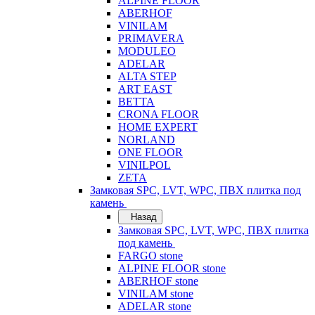
ALPINE FLOOR
ABERHOF
VINILAM
PRIMAVERA
MODULEO
ADELAR
ALTA STEP
ART EAST
BETTA
CRONA FLOOR
HOME EXPERT
NORLAND
ONE FLOOR
VINILPOL
ZETA
Замковая SPC, LVT, WPC, ПВХ плитка под
камень
Назад
Замковая SPC, LVT, WPC, ПВХ плитка
под камень
FARGO stone
ALPINE FLOOR stone
ABERHOF stone
VINILAM stone
ADELAR stone