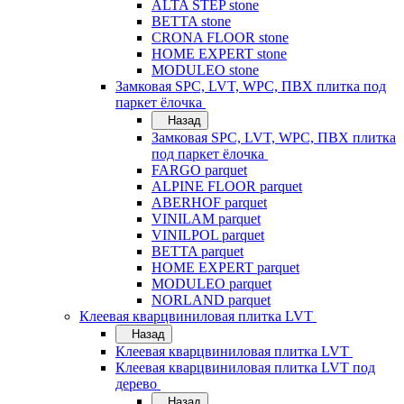
ALTA STEP stone
BETTA stone
CRONA FLOOR stone
HOME EXPERT stone
MODULEO stone
Замковая SPC, LVT, WPC, ПВХ плитка под
паркет ёлочка
Назад
Замковая SPC, LVT, WPC, ПВХ плитка
под паркет ёлочка
FARGO parquet
ALPINE FLOOR parquet
ABERHOF parquet
VINILAM parquet
VINILPOL parquet
BETTA parquet
HOME EXPERT parquet
MODULEO parquet
NORLAND parquet
Клеевая кварцвиниловая плитка LVT
Назад
Клеевая кварцвиниловая плитка LVT
Клеевая кварцвиниловая плитка LVT под
дерево
Назад