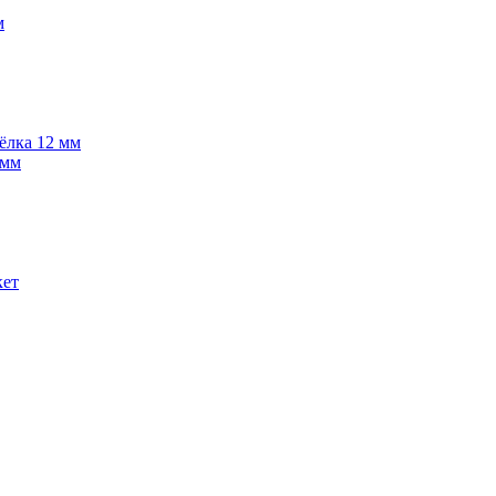
м
 ёлка 12 мм
 мм
кет