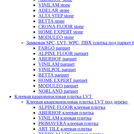
VINILAM stone
ADELAR stone
ALTA STEP stone
BETTA stone
CRONA FLOOR stone
HOME EXPERT stone
MODULEO stone
Замковая SPC, LVT, WPC, ПВХ плитка под паркет 
FARGO parquet
ALPINE FLOOR parquet
ABERHOF parquet
VINILAM parquet
VINILPOL parquet
BETTA parquet
HOME EXPERT parquet
MODULEO parquet
NORLAND parquet
Клеевая кварцвиниловая плитка LVT
Клеевая кварцвиниловая плитка LVT под дерево
ALPINE FLOOR клеевая плитка
ABERHOF клеевая плитка
VINILAM клеевая плитка
PRIMAVERA клеевая плитка
ART TILE клеевая плитка