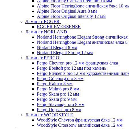
Alpine Floor by Camsan Premium 10 мм
Alpine Floor Herringbone английская ёлка 10 м
Alpine Floor Original Aura 8 мм
Alpine Floor Original Intensity 12 мм
Ламинат EGGER
EGGER EVERSENSE
Ламинат NORLAND
Norland Herringbone Elegant Strong английская
Norland Herringbone Elegant английская ёлка 8
Norland Elegant 8 мм
Norland Elegant Strong 12 мм
Ламинат PERGO
Pergo Chevron pro 12 мм французкая ёлка
Pergo Ebeltoft pro 12 мм под камень
Pergo Elements pro 12 мм художественный пар
Pergo Göteborg pro 8 мм
Pergo Kalmar 8 мм
Pergo Malmö pro 8 мм
Pergo Skara pro 12 мм
Pergo Skara pro 9 мм
Pergo Stavanger pro 8 мм
Pergo Uppsala pro 8 мм
Ламинат WOODSTYLE
WoodStyle Chevron французская ёлка 12 мм
WoodStyle Crossbow английская ёлка 12 мм