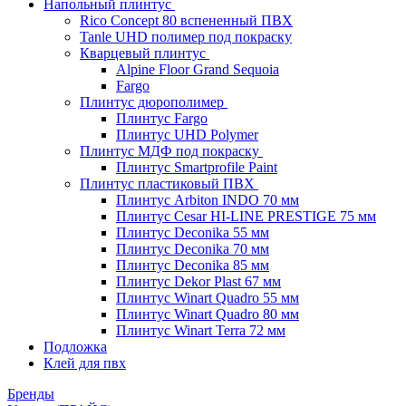
Напольный плинтус
Rico Concept 80 вспененный ПВХ
Tanle UHD полимер под покраску
Кварцевый плинтус
Alpine Floor Grand Sequoia
Fargo
Плинтус дюрополимер
Плинтус Fargo
Плинтус UHD Polymer
Плинтус МДФ под покраску
Плинтус Smartprofile Paint
Плинтус пластиковый ПВХ
Плинтус Arbiton INDO 70 мм
Плинтус Cesar HI-LINE PRESTIGE 75 мм
Плинтус Deconika 55 мм
Плинтус Deconika 70 мм
Плинтус Deconika 85 мм
Плинтус Dekor Plast 67 мм
Плинтус Winart Quadro 55 мм
Плинтус Winart Quadro 80 мм
Плинтус Winart Terra 72 мм
Подложка
Клей для пвх
Бренды