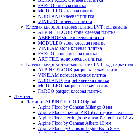
BERRY ALLOC клеевая плитка
FARGO клеевая плитка
MODULEO клеевая плитка
NORLAND клеевая плитка
VINILPOL клеевая плитка
Клеевая кварцвиниловая плитка LVT под камень
ALPINE FLOOR stone клеевая плитка
ABERHOF stone клеевая плитка
MODULEO stone клеевая плитка
VINILAM stone клеевая плитка
FARGO stone клеевая плитка
ART TILE stone клеевая плитка
Клеевая кварцвиниловая плитка LVT под паркет ё
ALPINE FLOOR parquet клеевая плитка
VINILAM parquet клеевая плитка
NORLAND parquet клеевая плитка
MODULEO parquet клеевая плитка
FARGO parquet клеевая плитка
Ламинат
Ламинат ALPINE FLOOR Original
Alpine Floor by Camsan Milango 8 мм
Alpine Floor Chevron ART французская ёлка 1
Alpine Floor Herringbone английская ёлка 12 м
Alpine Floor by Camsan Albero 10 мм
Alpine Floor by Camsan Legno Extra 8 мм