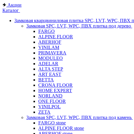
Акции
Каталог
Замковая кварцвиниловая плитка SPC, LVT, WPC, ПВХ 
Замковая SPC, LVT, WPC, ПВХ плитка под дерево
FARGO
ALPINE FLOOR
ABERHOF
VINILAM
PRIMAVERA
MODULEO
ADELAR
ALTA STEP
ART EAST
BETTA
CRONA FLOOR
HOME EXPERT
NORLAND
ONE FLOOR
VINILPOL
ZETA
Замковая SPC, LVT, WPC, ПВХ плитка под камень
FARGO stone
ALPINE FLOOR stone
ABERHOF stone