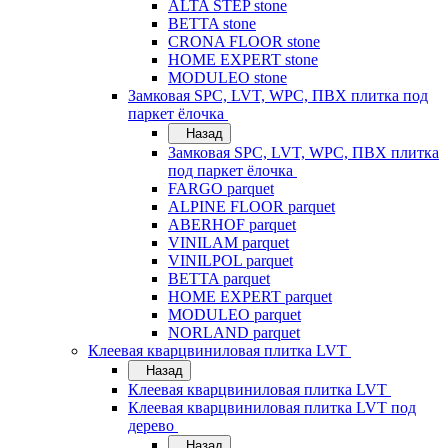
ALTA STEP stone
BETTA stone
CRONA FLOOR stone
HOME EXPERT stone
MODULEO stone
Замковая SPC, LVT, WPC, ПВХ плитка под
паркет ёлочка
Назад
Замковая SPC, LVT, WPC, ПВХ плитка
под паркет ёлочка
FARGO parquet
ALPINE FLOOR parquet
ABERHOF parquet
VINILAM parquet
VINILPOL parquet
BETTA parquet
HOME EXPERT parquet
MODULEO parquet
NORLAND parquet
Клеевая кварцвиниловая плитка LVT
Назад
Клеевая кварцвиниловая плитка LVT
Клеевая кварцвиниловая плитка LVT под
дерево
Назад