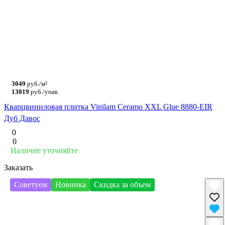
3049
руб./м²
13019
руб./упак
Кварцвиниловая плитка Vinilam Ceramo XXL Glue 8880-EIR
Дуб Давос
0
0
Наличие уточняйте
Заказать
Советуем
Новинка
Скидка за объем