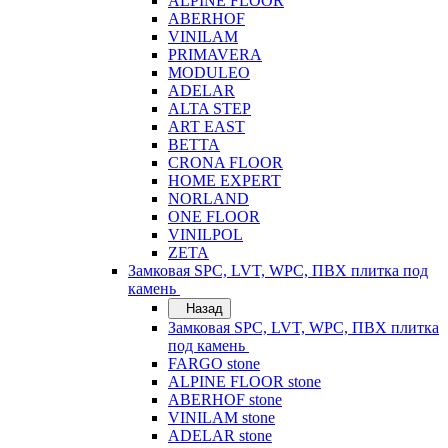
ALPINE FLOOR
ABERHOF
VINILAM
PRIMAVERA
MODULEO
ADELAR
ALTA STEP
ART EAST
BETTA
CRONA FLOOR
HOME EXPERT
NORLAND
ONE FLOOR
VINILPOL
ZETA
Замковая SPC, LVT, WPC, ПВХ плитка под
камень
Назад
Замковая SPC, LVT, WPC, ПВХ плитка
под камень
FARGO stone
ALPINE FLOOR stone
ABERHOF stone
VINILAM stone
ADELAR stone