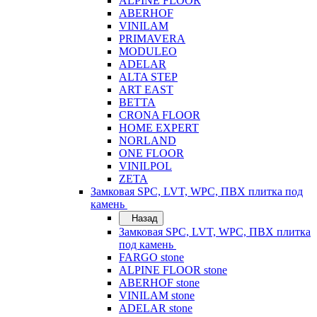
ALPINE FLOOR
ABERHOF
VINILAM
PRIMAVERA
MODULEO
ADELAR
ALTA STEP
ART EAST
BETTA
CRONA FLOOR
HOME EXPERT
NORLAND
ONE FLOOR
VINILPOL
ZETA
Замковая SPC, LVT, WPC, ПВХ плитка под
камень
Назад
Замковая SPC, LVT, WPC, ПВХ плитка
под камень
FARGO stone
ALPINE FLOOR stone
ABERHOF stone
VINILAM stone
ADELAR stone