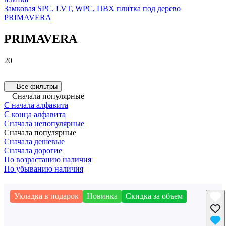
Замковая SPC, LVT, WPC, ПВХ плитка под дерево
PRIMAVERA
PRIMAVERA
Primavera Emilia SPC 5мм
Primavera Modena SPC 4.5 мм
10 товаров
10 товаров
20
Все фильтры
Сначала популярные
С начала алфавита
С конца алфавита
Сначала непопулярные
Сначала популярные
Сначала дешевые
Сначала дорогие
По возрастанию наличия
По убыванию наличия
Укладка в подарок
Новинка
Скидка за объем