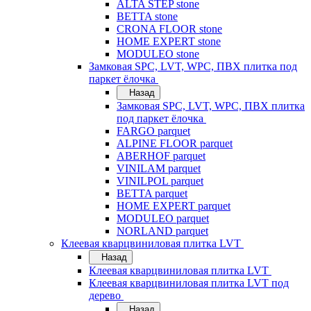
ALTA STEP stone
BETTA stone
CRONA FLOOR stone
HOME EXPERT stone
MODULEO stone
Замковая SPC, LVT, WPC, ПВХ плитка под
паркет ёлочка
Назад
Замковая SPC, LVT, WPC, ПВХ плитка
под паркет ёлочка
FARGO parquet
ALPINE FLOOR parquet
ABERHOF parquet
VINILAM parquet
VINILPOL parquet
BETTA parquet
HOME EXPERT parquet
MODULEO parquet
NORLAND parquet
Клеевая кварцвиниловая плитка LVT
Назад
Клеевая кварцвиниловая плитка LVT
Клеевая кварцвиниловая плитка LVT под
дерево
Назад