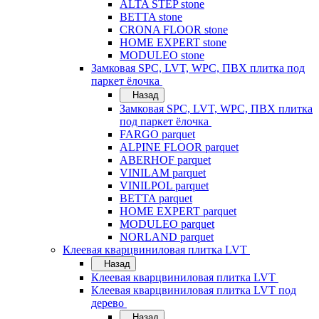
ALTA STEP stone
BETTA stone
CRONA FLOOR stone
HOME EXPERT stone
MODULEO stone
Замковая SPC, LVT, WPC, ПВХ плитка под
паркет ёлочка
Назад
Замковая SPC, LVT, WPC, ПВХ плитка
под паркет ёлочка
FARGO parquet
ALPINE FLOOR parquet
ABERHOF parquet
VINILAM parquet
VINILPOL parquet
BETTA parquet
HOME EXPERT parquet
MODULEO parquet
NORLAND parquet
Клеевая кварцвиниловая плитка LVT
Назад
Клеевая кварцвиниловая плитка LVT
Клеевая кварцвиниловая плитка LVT под
дерево
Назад