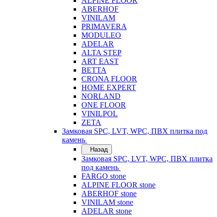
ALPINE FLOOR
ABERHOF
VINILAM
PRIMAVERA
MODULEO
ADELAR
ALTA STEP
ART EAST
BETTA
CRONA FLOOR
HOME EXPERT
NORLAND
ONE FLOOR
VINILPOL
ZETA
Замковая SPC, LVT, WPC, ПВХ плитка под
камень
Назад
Замковая SPC, LVT, WPC, ПВХ плитка
под камень
FARGO stone
ALPINE FLOOR stone
ABERHOF stone
VINILAM stone
ADELAR stone