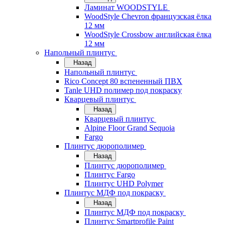
Ламинат WOODSTYLE
WoodStyle Chevron французская ёлка
12 мм
WoodStyle Crossbow английская ёлка
12 мм
Напольный плинтус
Назад
Напольный плинтус
Rico Concept 80 вспененный ПВХ
Tanle UHD полимер под покраску
Кварцевый плинтус
Назад
Кварцевый плинтус
Alpine Floor Grand Sequoia
Fargo
Плинтус дюрополимер
Назад
Плинтус дюрополимер
Плинтус Fargo
Плинтус UHD Polymer
Плинтус МДФ под покраску
Назад
Плинтус МДФ под покраску
Плинтус Smartprofile Paint