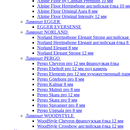
Alpine Floor by Camsan Premium 10 мм
Alpine Floor Herringbone английская ёлка 10 м
Alpine Floor Original Aura 8 мм
Alpine Floor Original Intensity 12 мм
Ламинат EGGER
EGGER EVERSENSE
Ламинат NORLAND
Norland Herringbone Elegant Strong английская
Norland Herringbone Elegant английская ёлка 8
Norland Elegant 8 мм
Norland Elegant Strong 12 мм
Ламинат PERGO
Pergo Chevron pro 12 мм французкая ёлка
Pergo Ebeltoft pro 12 мм под камень
Pergo Elements pro 12 мм художественный пар
Pergo Göteborg pro 8 мм
Pergo Kalmar 8 мм
Pergo Malmö pro 8 мм
Pergo Skara pro 12 мм
Pergo Skara pro 9 мм
Pergo Stavanger pro 8 мм
Pergo Uppsala pro 8 мм
Ламинат WOODSTYLE
WoodStyle Chevron французская ёлка 12 мм
WoodStyle Crossbow английская ёлка 12 мм