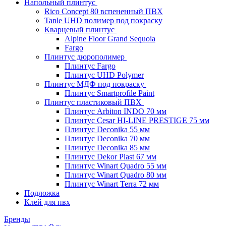
Напольный плинтус
Rico Concept 80 вспененный ПВХ
Tanle UHD полимер под покраску
Кварцевый плинтус
Alpine Floor Grand Sequoia
Fargo
Плинтус дюрополимер
Плинтус Fargo
Плинтус UHD Polymer
Плинтус МДФ под покраску
Плинтус Smartprofile Paint
Плинтус пластиковый ПВХ
Плинтус Arbiton INDO 70 мм
Плинтус Cesar HI-LINE PRESTIGE 75 мм
Плинтус Deconika 55 мм
Плинтус Deconika 70 мм
Плинтус Deconika 85 мм
Плинтус Dekor Plast 67 мм
Плинтус Winart Quadro 55 мм
Плинтус Winart Quadro 80 мм
Плинтус Winart Terra 72 мм
Подложка
Клей для пвх
Бренды