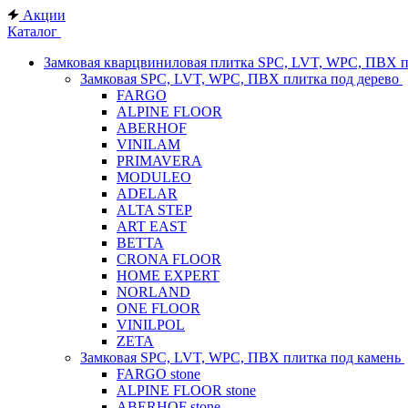
Акции
Каталог
Замковая кварцвиниловая плитка SPC, LVT, WPC, ПВХ 
Замковая SPC, LVT, WPC, ПВХ плитка под дерево
FARGO
ALPINE FLOOR
ABERHOF
VINILAM
PRIMAVERA
MODULEO
ADELAR
ALTA STEP
ART EAST
BETTA
CRONA FLOOR
HOME EXPERT
NORLAND
ONE FLOOR
VINILPOL
ZETA
Замковая SPC, LVT, WPC, ПВХ плитка под камень
FARGO stone
ALPINE FLOOR stone
ABERHOF stone