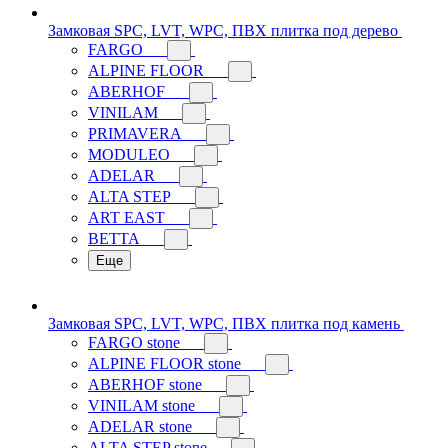
Замковая SPC, LVT, WPC, ПВХ плитка под дерево
FARGO
ALPINE FLOOR
ABERHOF
VINILAM
PRIMAVERA
MODULEO
ADELAR
ALTA STEP
ART EAST
BETTA
Еще
Замковая SPC, LVT, WPC, ПВХ плитка под камень
FARGO stone
ALPINE FLOOR stone
ABERHOF stone
VINILAM stone
ADELAR stone
ALTA STEP stone