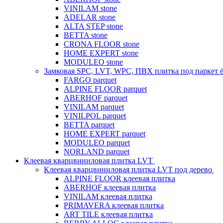
VINILAM stone
ADELAR stone
ALTA STEP stone
BETTA stone
CRONA FLOOR stone
HOME EXPERT stone
MODULEO stone
Замковая SPC, LVT, WPC, ПВХ плитка под паркет 
FARGO parquet
ALPINE FLOOR parquet
ABERHOF parquet
VINILAM parquet
VINILPOL parquet
BETTA parquet
HOME EXPERT parquet
MODULEO parquet
NORLAND parquet
Клеевая кварцвиниловая плитка LVT
Клеевая кварцвиниловая плитка LVT под дерево
ALPINE FLOOR клеевая плитка
ABERHOF клеевая плитка
VINILAM клеевая плитка
PRIMAVERA клеевая плитка
ART TILE клеевая плитка