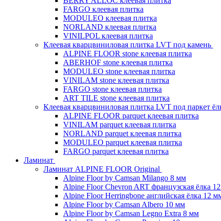
BERRY ALLOC клеевая плитка
FARGO клеевая плитка
MODULEO клеевая плитка
NORLAND клеевая плитка
VINILPOL клеевая плитка
Клеевая кварцвиниловая плитка LVT под камень
ALPINE FLOOR stone клеевая плитка
ABERHOF stone клеевая плитка
MODULEO stone клеевая плитка
VINILAM stone клеевая плитка
FARGO stone клеевая плитка
ART TILE stone клеевая плитка
Клеевая кварцвиниловая плитка LVT под паркет ё
ALPINE FLOOR parquet клеевая плитка
VINILAM parquet клеевая плитка
NORLAND parquet клеевая плитка
MODULEO parquet клеевая плитка
FARGO parquet клеевая плитка
Ламинат
Ламинат ALPINE FLOOR Original
Alpine Floor by Camsan Milango 8 мм
Alpine Floor Chevron ART французская ёлка 1
Alpine Floor Herringbone английская ёлка 12 м
Alpine Floor by Camsan Albero 10 мм
Alpine Floor by Camsan Legno Extra 8 мм