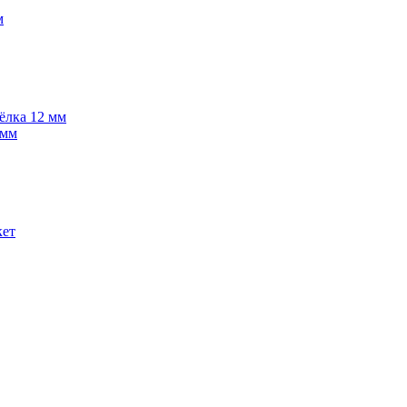
м
 ёлка 12 мм
 мм
кет