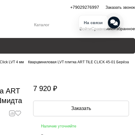
+79029276997
Заказать звонок
На связи
Каталог
Войти
Сравнение
Избранное
e Click LVT 4 мм
Кварцвиниловая LVT плитка ART TILE CLICK 45-01 Берёза
7 920 ₽
ка ART
Шмидта
Заказать
Наличие уточняйте