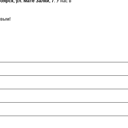
оярск, ул. Мате Залки, 7
. У нас в
ивым!