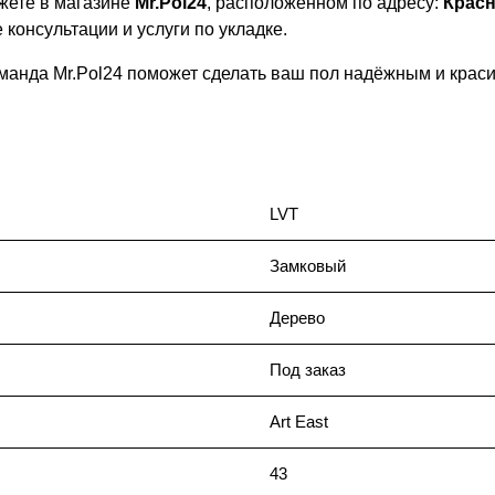
жете в магазине
Mr.Pol24
, расположенном по адресу:
Красн
онсультации и услуги по укладке.
манда Mr.Pol24 поможет сделать ваш пол надёжным и крас
LVT
Замковый
Дерево
Под заказ
Art East
43