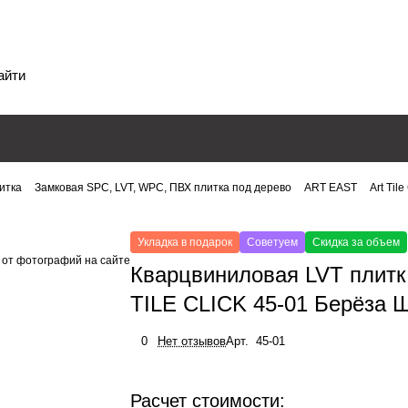
итка
Замковая SPC, LVT, WPC, ПВХ плитка под дерево
ART EAST
Art Til
Укладка в подарок
Советуем
Скидка за объем
 от фотографий на сайте
Кварцвиниловая LVT плит
TILE CLICK 45-01 Берёза 
0
Нет отзывов
Арт.
45-01
Расчет стоимости: