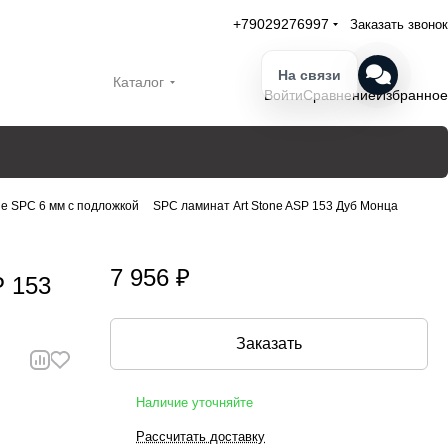
+79029276997
Заказать звонок
На связи
Каталог
Войти
Сравнение
Избранное
one SPC 6 мм с подложкой
SPC ламинат Art Stone ASP 153 Дуб Монца
7 956 ₽
P 153
Заказать
Наличие уточняйте
Рассчитать доставку