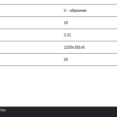
V - образная
10
2.21
1220x181x6
25
кты