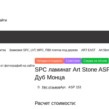
итка
Замковая SPC, LVT, WPC, ПВХ плитка под дерево
ART EAST
Art St
Укладка в подарок
Советуем
Скидка за объем
 от фотографий на сайте
SPC ламинат Art Stone AS
Дуб Монца
0
Нет отзывов
Арт.
ASP 153
Расчет стоимости: