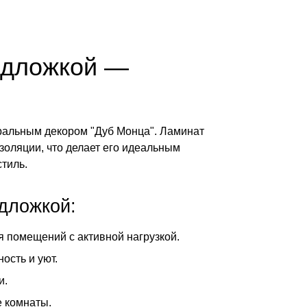
подложкой —
ральным декором "Дуб Монца". Ламинат
золяции, что делает его идеальным
тиль.
дложкой:
я помещений с активной нагрузкой.
ость и уют.
и.
е комнаты.