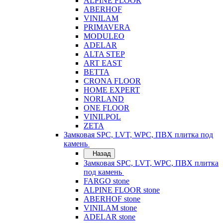
ALPINE FLOOR
ABERHOF
VINILAM
PRIMAVERA
MODULEO
ADELAR
ALTA STEP
ART EAST
BETTA
CRONA FLOOR
HOME EXPERT
NORLAND
ONE FLOOR
VINILPOL
ZETA
Замковая SPC, LVT, WPC, ПВХ плитка под
камень
Назад
Замковая SPC, LVT, WPC, ПВХ плитка
под камень
FARGO stone
ALPINE FLOOR stone
ABERHOF stone
VINILAM stone
ADELAR stone