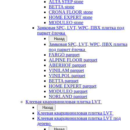
ALTA STEP stone
BETTA stone
CRONA FLOOR stone
HOME EXPERT stone
MODULEO stone
Замковая SPC, LVT, WPC, ПВХ плитка под
паркет ёлочка
Назад
Замковая SPC, LVT, WPC, ПВХ плитка
под паркет ёлочка
FARGO parquet
ALPINE FLOOR parquet
ABERHOF parquet
VINILAM parquet
VINILPOL parquet
BETTA parquet
HOME EXPERT parquet
MODULEO parquet
NORLAND parquet
Клеевая кварцвиниловая плитка LVT
Назад
Клеевая кварцвиниловая плитка LVT
Клеевая кварцвиниловая плитка LVT под
дерево
Назад