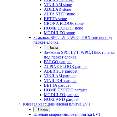
VINILAM stone
ADELAR stone
ALTA STEP stone
BETTA stone
CRONA FLOOR stone
HOME EXPERT stone
MODULEO stone
Замковая SPC, LVT, WPC, ПВХ плитка под
паркет ёлочка
Назад
Замковая SPC, LVT, WPC, ПВХ плитка
под паркет ёлочка
FARGO parquet
ALPINE FLOOR parquet
ABERHOF parquet
VINILAM parquet
VINILPOL parquet
BETTA parquet
HOME EXPERT parquet
MODULEO parquet
NORLAND parquet
Клеевая кварцвиниловая плитка LVT
Назад
Клеевая кварцвиниловая плитка LVT