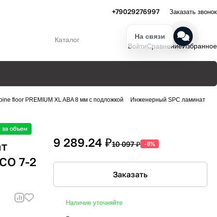
+79029276997
Заказать звонок
На связи
Каталог
Войти
Сравнение
Избранное
pine floor PREMIUM XL ABA 8 мм с подложкой
Инженерный SPC ламинат
 за объем
9 289.24 ₽
ат
10 097 ₽
-8%
ECO 7-2
Заказать
Наличие уточняйте