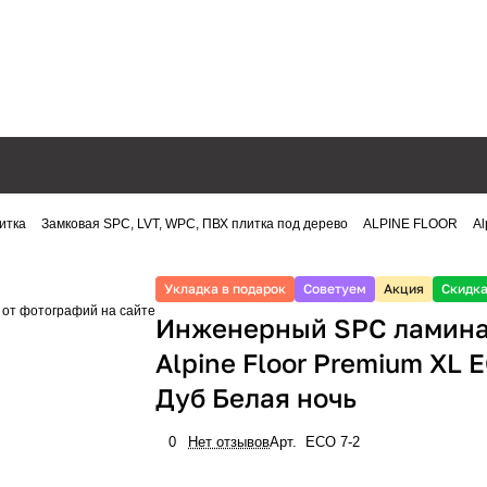
итка
Замковая SPC, LVT, WPC, ПВХ плитка под дерево
ALPINE FLOOR
Al
Укладка в подарок
Советуем
Акция
Скидка
 от фотографий на сайте
Инженерный SPC ламин
Alpine Floor Premium XL 
Дуб Белая ночь
0
Нет отзывов
Арт.
ECO 7-2