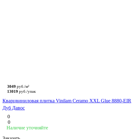
3049
руб./м²
13019
руб./упак
Кварцвиниловая плитка Vinilam Ceramo XXL Glue 8880-EIR
Дуб Давос
0
0
Наличие уточняйте
Заказать