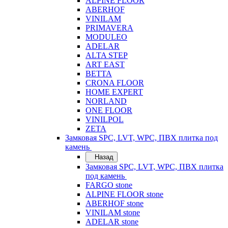
ALPINE FLOOR
ABERHOF
VINILAM
PRIMAVERA
MODULEO
ADELAR
ALTA STEP
ART EAST
BETTA
CRONA FLOOR
HOME EXPERT
NORLAND
ONE FLOOR
VINILPOL
ZETA
Замковая SPC, LVT, WPC, ПВХ плитка под
камень
Назад
Замковая SPC, LVT, WPC, ПВХ плитка
под камень
FARGO stone
ALPINE FLOOR stone
ABERHOF stone
VINILAM stone
ADELAR stone