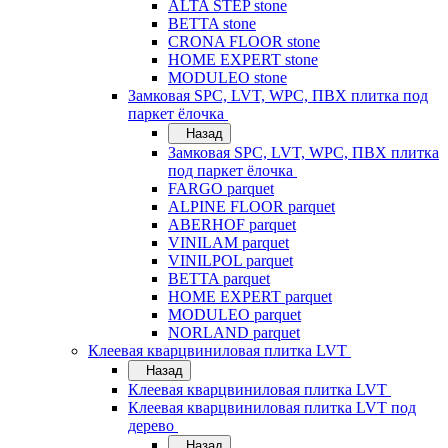
ALTA STEP stone
BETTA stone
CRONA FLOOR stone
HOME EXPERT stone
MODULEO stone
Замковая SPC, LVT, WPC, ПВХ плитка под
паркет ёлочка
Назад
Замковая SPC, LVT, WPC, ПВХ плитка
под паркет ёлочка
FARGO parquet
ALPINE FLOOR parquet
ABERHOF parquet
VINILAM parquet
VINILPOL parquet
BETTA parquet
HOME EXPERT parquet
MODULEO parquet
NORLAND parquet
Клеевая кварцвиниловая плитка LVT
Назад
Клеевая кварцвиниловая плитка LVT
Клеевая кварцвиниловая плитка LVT под
дерево
Назад