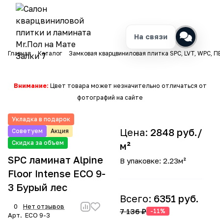
На связи
Главная
Каталог
Замковая кварцвиниловая плитка SPC, LVT, WPC, П
Внимание:
Цвет товара может незначительно отличаться от
фотографий на сайте
Укладка в подарок
Цена:
2848 руб./
Советуем
Акция
Скидка за объем
м²
SPC ламинат Alpine
В упаковке: 2.23м²
Floor Intense ECO 9-
3 Бурый лес
Всего:
6351 руб.
0
Нет отзывов
7 136 ₽
-11%
Арт.
ECO 9-3