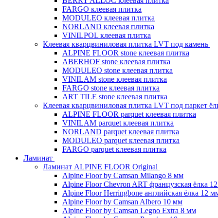
BERRY ALLOC клеевая плитка
FARGO клеевая плитка
MODULEO клеевая плитка
NORLAND клеевая плитка
VINILPOL клеевая плитка
Клеевая кварцвиниловая плитка LVT под камень
ALPINE FLOOR stone клеевая плитка
ABERHOF stone клеевая плитка
MODULEO stone клеевая плитка
VINILAM stone клеевая плитка
FARGO stone клеевая плитка
ART TILE stone клеевая плитка
Клеевая кварцвиниловая плитка LVT под паркет ё
ALPINE FLOOR parquet клеевая плитка
VINILAM parquet клеевая плитка
NORLAND parquet клеевая плитка
MODULEO parquet клеевая плитка
FARGO parquet клеевая плитка
Ламинат
Ламинат ALPINE FLOOR Original
Alpine Floor by Camsan Milango 8 мм
Alpine Floor Chevron ART французская ёлка 1
Alpine Floor Herringbone английская ёлка 12 м
Alpine Floor by Camsan Albero 10 мм
Alpine Floor by Camsan Legno Extra 8 мм