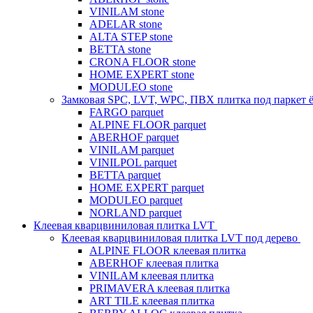
VINILAM stone
ADELAR stone
ALTA STEP stone
BETTA stone
CRONA FLOOR stone
HOME EXPERT stone
MODULEO stone
Замковая SPC, LVT, WPC, ПВХ плитка под паркет 
FARGO parquet
ALPINE FLOOR parquet
ABERHOF parquet
VINILAM parquet
VINILPOL parquet
BETTA parquet
HOME EXPERT parquet
MODULEO parquet
NORLAND parquet
Клеевая кварцвиниловая плитка LVT
Клеевая кварцвиниловая плитка LVT под дерево
ALPINE FLOOR клеевая плитка
ABERHOF клеевая плитка
VINILAM клеевая плитка
PRIMAVERA клеевая плитка
ART TILE клеевая плитка