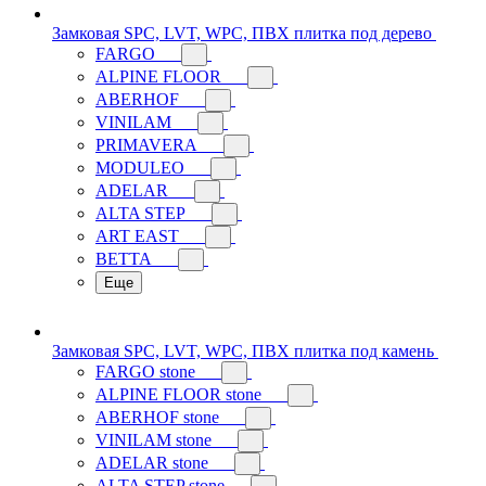
Замковая SPC, LVT, WPC, ПВХ плитка под дерево
FARGO
ALPINE FLOOR
ABERHOF
VINILAM
PRIMAVERA
MODULEO
ADELAR
ALTA STEP
ART EAST
BETTA
Еще
Замковая SPC, LVT, WPC, ПВХ плитка под камень
FARGO stone
ALPINE FLOOR stone
ABERHOF stone
VINILAM stone
ADELAR stone
ALTA STEP stone