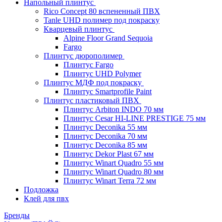
Напольный плинтус
Rico Concept 80 вспененный ПВХ
Tanle UHD полимер под покраску
Кварцевый плинтус
Alpine Floor Grand Sequoia
Fargo
Плинтус дюрополимер
Плинтус Fargo
Плинтус UHD Polymer
Плинтус МДФ под покраску
Плинтус Smartprofile Paint
Плинтус пластиковый ПВХ
Плинтус Arbiton INDO 70 мм
Плинтус Cesar HI-LINE PRESTIGE 75 мм
Плинтус Deconika 55 мм
Плинтус Deconika 70 мм
Плинтус Deconika 85 мм
Плинтус Dekor Plast 67 мм
Плинтус Winart Quadro 55 мм
Плинтус Winart Quadro 80 мм
Плинтус Winart Terra 72 мм
Подложка
Клей для пвх
Бренды