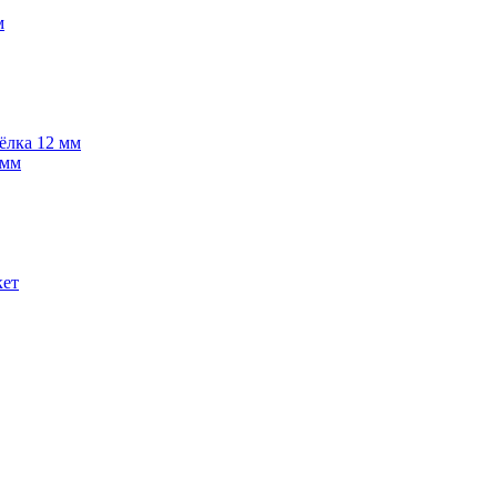
м
 ёлка 12 мм
 мм
кет