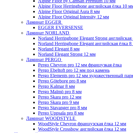
Alpine Floor by Camsan Premium 10 мм
Alpine Floor Herringbone английская ёлка 10 м
Alpine Floor Original Aura 8 мм
Alpine Floor Original Intensity 12 мм
Ламинат EGGER
EGGER EVERSENSE
Ламинат NORLAND
Norland Herringbone Elegant Strong английская
Norland Herringbone Elegant английская ёлка 8
Norland Elegant 8 мм
Norland Elegant Strong 12 мм
Ламинат PERGO
Pergo Chevron pro 12 мм французкая ёлка
Pergo Ebeltoft pro 12 мм под камень
Pergo Elements pro 12 мм художественный пар
Pergo Göteborg pro 8 мм
Pergo Kalmar 8 мм
Pergo Malmö pro 8 мм
Pergo Skara pro 12 мм
Pergo Skara pro 9 мм
Pergo Stavanger pro 8 мм
Pergo Uppsala pro 8 мм
Ламинат WOODSTYLE
WoodStyle Chevron французская ёлка 12 мм
WoodStyle Crossbow английская ёлка 12 мм