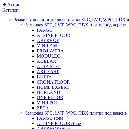
Акции
Каталог
Замковая кварцвиниловая плитка SPC, LVT, WPC, ПВХ 
Замковая SPC, LVT, WPC, ПВХ плитка под дерево
FARGO
ALPINE FLOOR
ABERHOF
VINILAM
PRIMAVERA
MODULEO
ADELAR
ALTA STEP
ART EAST
BETTA
CRONA FLOOR
HOME EXPERT
NORLAND
ONE FLOOR
VINILPOL
ZETA
Замковая SPC, LVT, WPC, ПВХ плитка под камень
FARGO stone
ALPINE FLOOR stone
ABERHOF stone