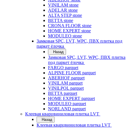
VINILAM stone
ADELAR stone
ALTA STEP stone
BETTA stone
CRONA FLOOR stone
HOME EXPERT stone
MODULEO stone
Замковая SPC, LVT, WPC, ПВХ плитка под
паркет ёлочка
Назад
Замковая SPC, LVT, WPC, ПВХ плитка
под паркет ёлочка
FARGO parquet
ALPINE FLOOR parquet
ABERHOF parquet
VINILAM parquet
VINILPOL parquet
BETTA parquet
HOME EXPERT parquet
MODULEO parquet
NORLAND parquet
Клеевая кварцвиниловая плитка LVT
Назад
Клеевая кварцвиниловая плитка LVT