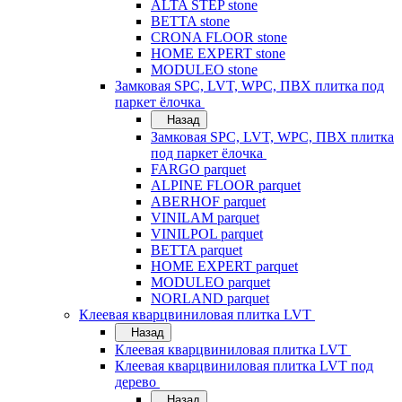
ALTA STEP stone
BETTA stone
CRONA FLOOR stone
HOME EXPERT stone
MODULEO stone
Замковая SPC, LVT, WPC, ПВХ плитка под
паркет ёлочка
Назад
Замковая SPC, LVT, WPC, ПВХ плитка
под паркет ёлочка
FARGO parquet
ALPINE FLOOR parquet
ABERHOF parquet
VINILAM parquet
VINILPOL parquet
BETTA parquet
HOME EXPERT parquet
MODULEO parquet
NORLAND parquet
Клеевая кварцвиниловая плитка LVT
Назад
Клеевая кварцвиниловая плитка LVT
Клеевая кварцвиниловая плитка LVT под
дерево
Назад