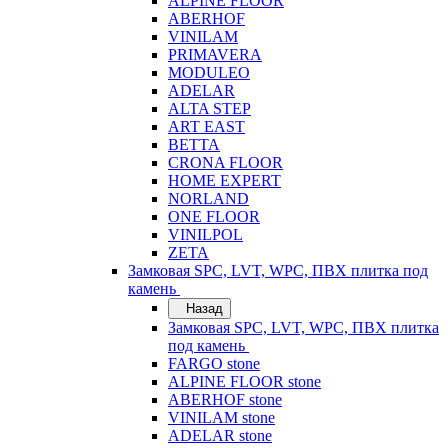
ALPINE FLOOR
ABERHOF
VINILAM
PRIMAVERA
MODULEO
ADELAR
ALTA STEP
ART EAST
BETTA
CRONA FLOOR
HOME EXPERT
NORLAND
ONE FLOOR
VINILPOL
ZETA
Замковая SPC, LVT, WPC, ПВХ плитка под
камень
Назад
Замковая SPC, LVT, WPC, ПВХ плитка
под камень
FARGO stone
ALPINE FLOOR stone
ABERHOF stone
VINILAM stone
ADELAR stone