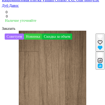
Кварцвиниловая плитка Vinilam Ceramo XXL Glue 8880-EIR
Дуб Давос
0
0
Наличие уточняйте
Заказать
Советуем
Новинка
Скидка за объем