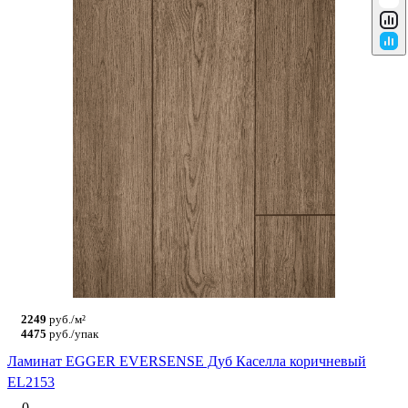
2249
руб./м²
4475
руб./упак
Ламинат EGGER EVERSENSE Дуб Каселла коричневый
EL2153
0