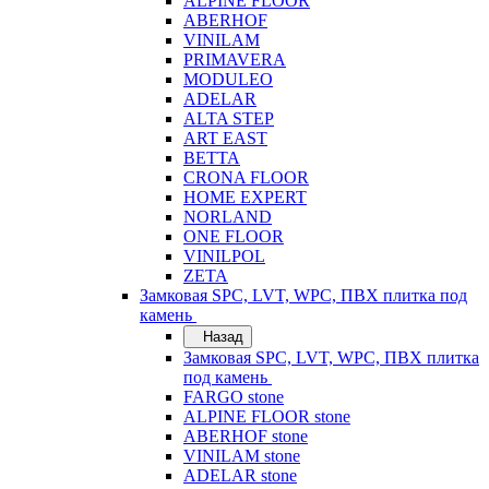
ALPINE FLOOR
ABERHOF
VINILAM
PRIMAVERA
MODULEO
ADELAR
ALTA STEP
ART EAST
BETTA
CRONA FLOOR
HOME EXPERT
NORLAND
ONE FLOOR
VINILPOL
ZETA
Замковая SPC, LVT, WPC, ПВХ плитка под
камень
Назад
Замковая SPC, LVT, WPC, ПВХ плитка
под камень
FARGO stone
ALPINE FLOOR stone
ABERHOF stone
VINILAM stone
ADELAR stone