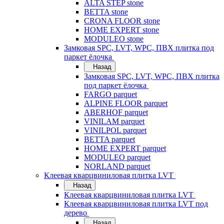
ALTA STEP stone
BETTA stone
CRONA FLOOR stone
HOME EXPERT stone
MODULEO stone
Замковая SPC, LVT, WPC, ПВХ плитка под
паркет ёлочка
Назад
Замковая SPC, LVT, WPC, ПВХ плитка
под паркет ёлочка
FARGO parquet
ALPINE FLOOR parquet
ABERHOF parquet
VINILAM parquet
VINILPOL parquet
BETTA parquet
HOME EXPERT parquet
MODULEO parquet
NORLAND parquet
Клеевая кварцвиниловая плитка LVT
Назад
Клеевая кварцвиниловая плитка LVT
Клеевая кварцвиниловая плитка LVT под
дерево
Назад