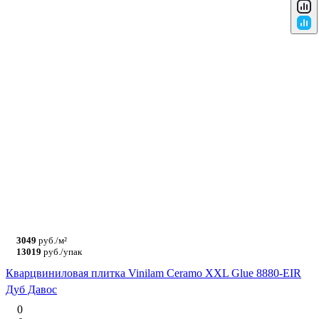
3049
руб./м²
13019
руб./упак
Кварцвиниловая плитка Vinilam Ceramo XXL Glue 8880-EIR
Дуб Давос
0