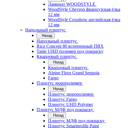
Ламинат WOODSTYLE
WoodStyle Chevron французская ёлка
12 мм
WoodStyle Crossbow английская ёлка
12 мм
Напольный плинтус
Назад
Напольный плинтус
Rico Concept 80 вспененный ПВХ
Tanle UHD полимер под покраску
Кварцевый плинтус
Назад
Кварцевый плинтус
Alpine Floor Grand Sequoia
Fargo
Плинтус дюрополимер
Назад
Плинтус дюрополимер
Плинтус Fargo
Плинтус UHD Polymer
Плинтус МДФ под покраску
Назад
Плинтус МДФ под покраску
Плинтус Smartprofile Paint