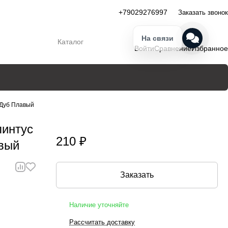
+79029276997
Заказать звонок
На связи
Каталог
Войти
Сравнение
Избранное
 Дуб Плавый
линтус
210 ₽
авый
Заказать
Наличие уточняйте
Рассчитать доставку