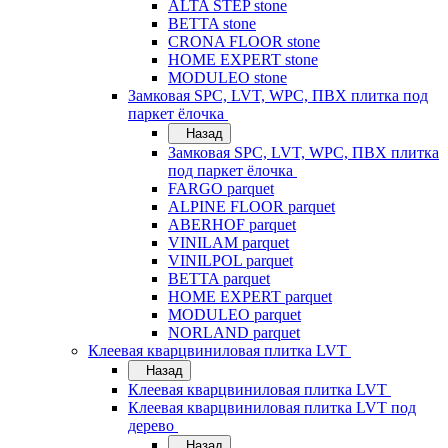
ALTA STEP stone
BETTA stone
CRONA FLOOR stone
HOME EXPERT stone
MODULEO stone
Замковая SPC, LVT, WPC, ПВХ плитка под
паркет ёлочка
Назад
Замковая SPC, LVT, WPC, ПВХ плитка
под паркет ёлочка
FARGO parquet
ALPINE FLOOR parquet
ABERHOF parquet
VINILAM parquet
VINILPOL parquet
BETTA parquet
HOME EXPERT parquet
MODULEO parquet
NORLAND parquet
Клеевая кварцвиниловая плитка LVT
Назад
Клеевая кварцвиниловая плитка LVT
Клеевая кварцвиниловая плитка LVT под
дерево
Назад