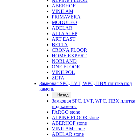
ALPINE FLOOR
ABERHOF
VINILAM
PRIMAVERA
MODULEO
ADELAR
ALTA STEP
ART EAST
BETTA
CRONA FLOOR
HOME EXPERT
NORLAND
ONE FLOOR
VINILPOL
ZETA
Замковая SPC, LVT, WPC, ПВХ плитка под
камень
Назад
Замковая SPC, LVT, WPC, ПВХ плитка
под камень
FARGO stone
ALPINE FLOOR stone
ABERHOF stone
VINILAM stone
ADELAR stone