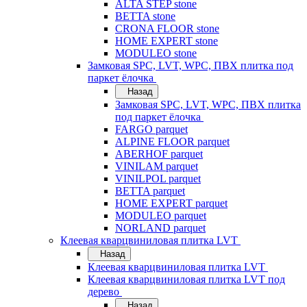
ALTA STEP stone
BETTA stone
CRONA FLOOR stone
HOME EXPERT stone
MODULEO stone
Замковая SPC, LVT, WPC, ПВХ плитка под
паркет ёлочка
Назад
Замковая SPC, LVT, WPC, ПВХ плитка
под паркет ёлочка
FARGO parquet
ALPINE FLOOR parquet
ABERHOF parquet
VINILAM parquet
VINILPOL parquet
BETTA parquet
HOME EXPERT parquet
MODULEO parquet
NORLAND parquet
Клеевая кварцвиниловая плитка LVT
Назад
Клеевая кварцвиниловая плитка LVT
Клеевая кварцвиниловая плитка LVT под
дерево
Назад