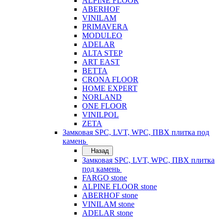
ALPINE FLOOR
ABERHOF
VINILAM
PRIMAVERA
MODULEO
ADELAR
ALTA STEP
ART EAST
BETTA
CRONA FLOOR
HOME EXPERT
NORLAND
ONE FLOOR
VINILPOL
ZETA
Замковая SPC, LVT, WPC, ПВХ плитка под
камень
Назад
Замковая SPC, LVT, WPC, ПВХ плитка
под камень
FARGO stone
ALPINE FLOOR stone
ABERHOF stone
VINILAM stone
ADELAR stone