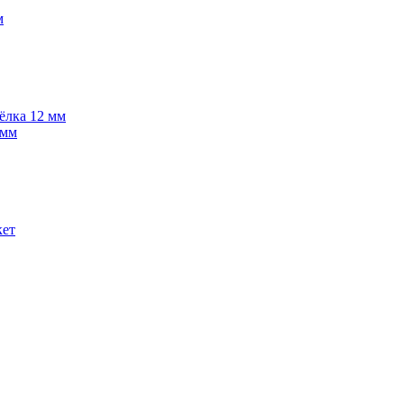
м
 ёлка 12 мм
 мм
кет