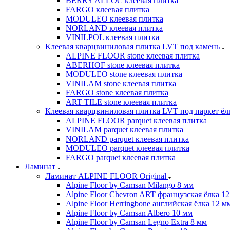
BERRY ALLOC клеевая плитка
FARGO клеевая плитка
MODULEO клеевая плитка
NORLAND клеевая плитка
VINILPOL клеевая плитка
Клеевая кварцвиниловая плитка LVT под камень
ALPINE FLOOR stone клеевая плитка
ABERHOF stone клеевая плитка
MODULEO stone клеевая плитка
VINILAM stone клеевая плитка
FARGO stone клеевая плитка
ART TILE stone клеевая плитка
Клеевая кварцвиниловая плитка LVT под паркет ё
ALPINE FLOOR parquet клеевая плитка
VINILAM parquet клеевая плитка
NORLAND parquet клеевая плитка
MODULEO parquet клеевая плитка
FARGO parquet клеевая плитка
Ламинат
Ламинат ALPINE FLOOR Original
Alpine Floor by Camsan Milango 8 мм
Alpine Floor Chevron ART французская ёлка 1
Alpine Floor Herringbone английская ёлка 12 м
Alpine Floor by Camsan Albero 10 мм
Alpine Floor by Camsan Legno Extra 8 мм