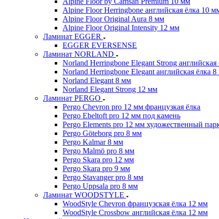
Alpine Floor by Camsan Premium 10 мм
Alpine Floor Herringbone английская ёлка 10 м
Alpine Floor Original Aura 8 мм
Alpine Floor Original Intensity 12 мм
Ламинат EGGER
EGGER EVERSENSE
Ламинат NORLAND
Norland Herringbone Elegant Strong английская
Norland Herringbone Elegant английская ёлка 8
Norland Elegant 8 мм
Norland Elegant Strong 12 мм
Ламинат PERGO
Pergo Chevron pro 12 мм французкая ёлка
Pergo Ebeltoft pro 12 мм под камень
Pergo Elements pro 12 мм художественный пар
Pergo Göteborg pro 8 мм
Pergo Kalmar 8 мм
Pergo Malmö pro 8 мм
Pergo Skara pro 12 мм
Pergo Skara pro 9 мм
Pergo Stavanger pro 8 мм
Pergo Uppsala pro 8 мм
Ламинат WOODSTYLE
WoodStyle Chevron французская ёлка 12 мм
WoodStyle Crossbow английская ёлка 12 мм