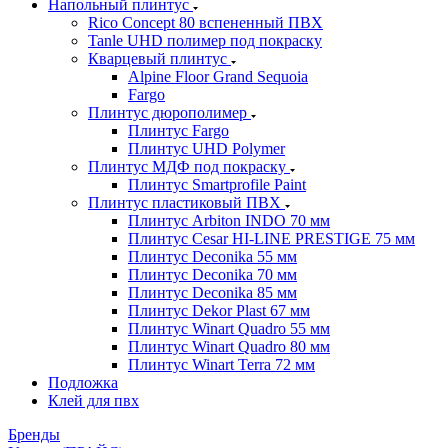
Напольный плинтус
Rico Concept 80 вспененный ПВХ
Tanle UHD полимер под покраску
Кварцевый плинтус
Alpine Floor Grand Sequoia
Fargo
Плинтус дюрополимер
Плинтус Fargo
Плинтус UHD Polymer
Плинтус МДФ под покраску
Плинтус Smartprofile Paint
Плинтус пластиковый ПВХ
Плинтус Arbiton INDO 70 мм
Плинтус Cesar HI-LINE PRESTIGE 75 мм
Плинтус Deconika 55 мм
Плинтус Deconika 70 мм
Плинтус Deconika 85 мм
Плинтус Dekor Plast 67 мм
Плинтус Winart Quadro 55 мм
Плинтус Winart Quadro 80 мм
Плинтус Winart Terra 72 мм
Подложка
Клей для пвх
Бренды