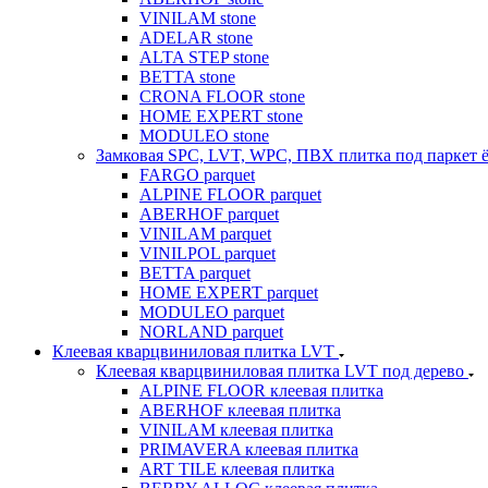
VINILAM stone
ADELAR stone
ALTA STEP stone
BETTA stone
CRONA FLOOR stone
HOME EXPERT stone
MODULEO stone
Замковая SPC, LVT, WPC, ПВХ плитка под паркет 
FARGO parquet
ALPINE FLOOR parquet
ABERHOF parquet
VINILAM parquet
VINILPOL parquet
BETTA parquet
HOME EXPERT parquet
MODULEO parquet
NORLAND parquet
Клеевая кварцвиниловая плитка LVT
Клеевая кварцвиниловая плитка LVT под дерево
ALPINE FLOOR клеевая плитка
ABERHOF клеевая плитка
VINILAM клеевая плитка
PRIMAVERA клеевая плитка
ART TILE клеевая плитка