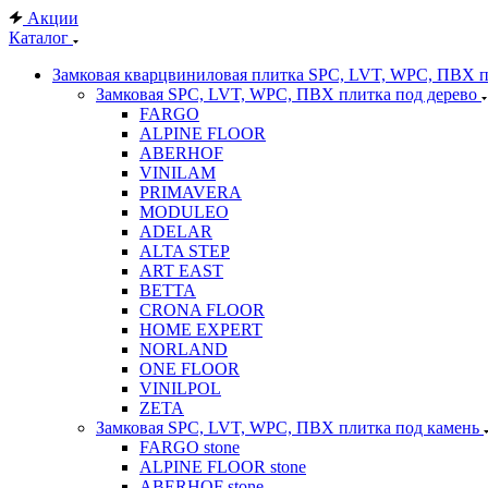
Акции
Каталог
Замковая кварцвиниловая плитка SPC, LVT, WPC, ПВХ 
Замковая SPC, LVT, WPC, ПВХ плитка под дерево
FARGO
ALPINE FLOOR
ABERHOF
VINILAM
PRIMAVERA
MODULEO
ADELAR
ALTA STEP
ART EAST
BETTA
CRONA FLOOR
HOME EXPERT
NORLAND
ONE FLOOR
VINILPOL
ZETA
Замковая SPC, LVT, WPC, ПВХ плитка под камень
FARGO stone
ALPINE FLOOR stone
ABERHOF stone