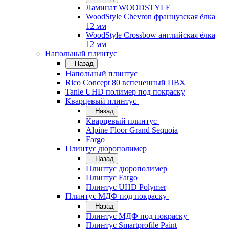
Ламинат WOODSTYLE
WoodStyle Chevron французская ёлка
12 мм
WoodStyle Crossbow английская ёлка
12 мм
Напольный плинтус
Назад
Напольный плинтус
Rico Concept 80 вспененный ПВХ
Tanle UHD полимер под покраску
Кварцевый плинтус
Назад
Кварцевый плинтус
Alpine Floor Grand Sequoia
Fargo
Плинтус дюрополимер
Назад
Плинтус дюрополимер
Плинтус Fargo
Плинтус UHD Polymer
Плинтус МДФ под покраску
Назад
Плинтус МДФ под покраску
Плинтус Smartprofile Paint