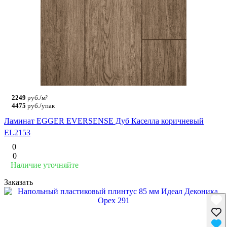
2249
руб./м²
4475
руб./упак
Ламинат EGGER EVERSENSE Дуб Каселла коричневый
EL2153
0
0
Наличие уточняйте
Заказать