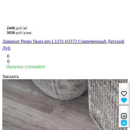
2440
руб./м²
3838
руб./упак
Ламинат Pergo Skara pro L1251-03372 Современный Датский
Дуб
0
0
Наличие уточняйте
Заказать