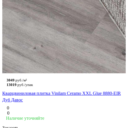
3049
руб./м²
13019
руб./упак
Кварцвиниловая плитка Vinilam Ceramo XXL Glue 8880-EIR
Дуб Давос
0
0
Наличие уточняйте
Заказать