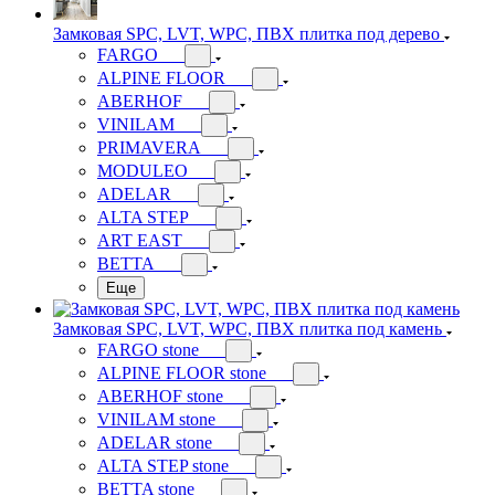
Замковая SPC, LVT, WPC, ПВХ плитка под дерево
FARGO
ALPINE FLOOR
ABERHOF
VINILAM
PRIMAVERA
MODULEO
ADELAR
ALTA STEP
ART EAST
BETTA
Еще
Замковая SPC, LVT, WPC, ПВХ плитка под камень
FARGO stone
ALPINE FLOOR stone
ABERHOF stone
VINILAM stone
ADELAR stone
ALTA STEP stone
BETTA stone