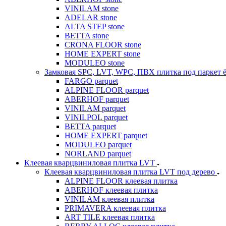
VINILAM stone
ADELAR stone
ALTA STEP stone
BETTA stone
CRONA FLOOR stone
HOME EXPERT stone
MODULEO stone
Замковая SPC, LVT, WPC, ПВХ плитка под паркет 
FARGO parquet
ALPINE FLOOR parquet
ABERHOF parquet
VINILAM parquet
VINILPOL parquet
BETTA parquet
HOME EXPERT parquet
MODULEO parquet
NORLAND parquet
Клеевая кварцвиниловая плитка LVT
Клеевая кварцвиниловая плитка LVT под дерево
ALPINE FLOOR клеевая плитка
ABERHOF клеевая плитка
VINILAM клеевая плитка
PRIMAVERA клеевая плитка
ART TILE клеевая плитка