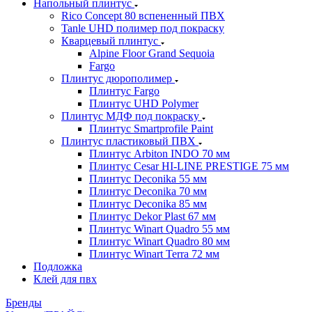
Напольный плинтус
Rico Concept 80 вспененный ПВХ
Tanle UHD полимер под покраску
Кварцевый плинтус
Alpine Floor Grand Sequoia
Fargo
Плинтус дюрополимер
Плинтус Fargo
Плинтус UHD Polymer
Плинтус МДФ под покраску
Плинтус Smartprofile Paint
Плинтус пластиковый ПВХ
Плинтус Arbiton INDO 70 мм
Плинтус Cesar HI-LINE PRESTIGE 75 мм
Плинтус Deconika 55 мм
Плинтус Deconika 70 мм
Плинтус Deconika 85 мм
Плинтус Dekor Plast 67 мм
Плинтус Winart Quadro 55 мм
Плинтус Winart Quadro 80 мм
Плинтус Winart Terra 72 мм
Подложка
Клей для пвх
Бренды