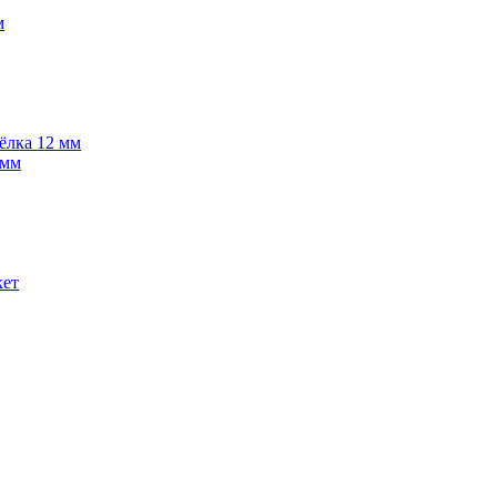
м
 ёлка 12 мм
 мм
кет