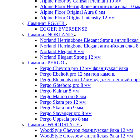
Alpine Floor by Camsan Premium 10 мм
Alpine Floor Herringbone английская ёлка 10 м
Alpine Floor Original Aura 8 мм
Alpine Floor Original Intensity 12 мм
Ламинат EGGER
EGGER EVERSENSE
Ламинат NORLAND
Norland Herringbone Elegant Strong английская
Norland Herringbone Elegant английская ёлка 8
Norland Elegant 8 мм
Norland Elegant Strong 12 мм
Ламинат PERGO
Pergo Chevron pro 12 мм французкая ёлка
Pergo Ebeltoft pro 12 мм под камень
Pergo Elements pro 12 мм художественный пар
Pergo Göteborg pro 8 мм
Pergo Kalmar 8 мм
Pergo Malmö pro 8 мм
Pergo Skara pro 12 мм
Pergo Skara pro 9 мм
Pergo Stavanger pro 8 мм
Pergo Uppsala pro 8 мм
Ламинат WOODSTYLE
WoodStyle Chevron французская ёлка 12 мм
WoodStyle Crossbow английская ёлка 12 мм