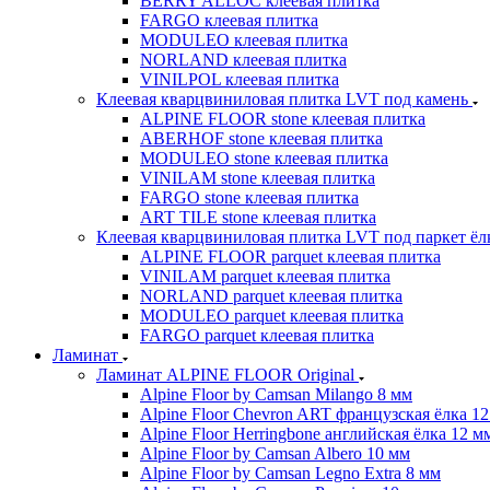
BERRY ALLOC клеевая плитка
FARGO клеевая плитка
MODULEO клеевая плитка
NORLAND клеевая плитка
VINILPOL клеевая плитка
Клеевая кварцвиниловая плитка LVT под камень
ALPINE FLOOR stone клеевая плитка
ABERHOF stone клеевая плитка
MODULEO stone клеевая плитка
VINILAM stone клеевая плитка
FARGO stone клеевая плитка
ART TILE stone клеевая плитка
Клеевая кварцвиниловая плитка LVT под паркет ё
ALPINE FLOOR parquet клеевая плитка
VINILAM parquet клеевая плитка
NORLAND parquet клеевая плитка
MODULEO parquet клеевая плитка
FARGO parquet клеевая плитка
Ламинат
Ламинат ALPINE FLOOR Original
Alpine Floor by Camsan Milango 8 мм
Alpine Floor Chevron ART французская ёлка 1
Alpine Floor Herringbone английская ёлка 12 м
Alpine Floor by Camsan Albero 10 мм
Alpine Floor by Camsan Legno Extra 8 мм