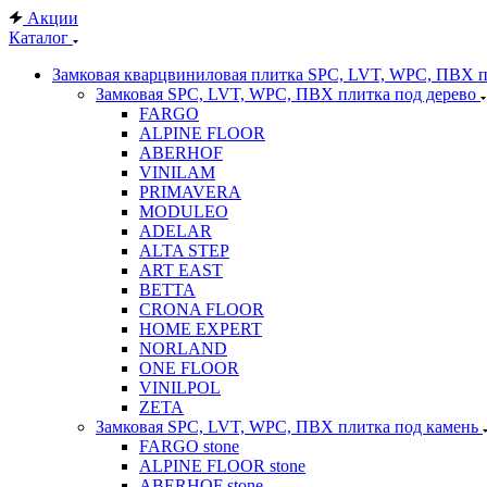
Акции
Каталог
Замковая кварцвиниловая плитка SPC, LVT, WPC, ПВХ 
Замковая SPC, LVT, WPC, ПВХ плитка под дерево
FARGO
ALPINE FLOOR
ABERHOF
VINILAM
PRIMAVERA
MODULEO
ADELAR
ALTA STEP
ART EAST
BETTA
CRONA FLOOR
HOME EXPERT
NORLAND
ONE FLOOR
VINILPOL
ZETA
Замковая SPC, LVT, WPC, ПВХ плитка под камень
FARGO stone
ALPINE FLOOR stone
ABERHOF stone