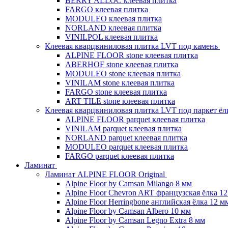
BERRY ALLOC клеевая плитка
FARGO клеевая плитка
MODULEO клеевая плитка
NORLAND клеевая плитка
VINILPOL клеевая плитка
Клеевая кварцвиниловая плитка LVT под камень
ALPINE FLOOR stone клеевая плитка
ABERHOF stone клеевая плитка
MODULEO stone клеевая плитка
VINILAM stone клеевая плитка
FARGO stone клеевая плитка
ART TILE stone клеевая плитка
Клеевая кварцвиниловая плитка LVT под паркет ё
ALPINE FLOOR parquet клеевая плитка
VINILAM parquet клеевая плитка
NORLAND parquet клеевая плитка
MODULEO parquet клеевая плитка
FARGO parquet клеевая плитка
Ламинат
Ламинат ALPINE FLOOR Original
Alpine Floor by Camsan Milango 8 мм
Alpine Floor Chevron ART французская ёлка 1
Alpine Floor Herringbone английская ёлка 12 м
Alpine Floor by Camsan Albero 10 мм
Alpine Floor by Camsan Legno Extra 8 мм