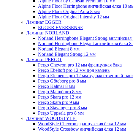
Alpine Floor by Camsan Premium 10 мм
Alpine Floor Herringbone английская ёлка 10 м
Alpine Floor Original Aura 8 мм
Alpine Floor Original Intensity 12 мм
Ламинат EGGER
EGGER EVERSENSE
Ламинат NORLAND
Norland Herringbone Elegant Strong английская
Norland Herringbone Elegant английская ёлка 8
Norland Elegant 8 мм
Norland Elegant Strong 12 мм
Ламинат PERGO
Pergo Chevron pro 12 мм французкая ёлка
Pergo Ebeltoft pro 12 мм под камень
Pergo Elements pro 12 мм художественный пар
Pergo Göteborg pro 8 мм
Pergo Kalmar 8 мм
Pergo Malmö pro 8 мм
Pergo Skara pro 12 мм
Pergo Skara pro 9 мм
Pergo Stavanger pro 8 мм
Pergo Uppsala pro 8 мм
Ламинат WOODSTYLE
WoodStyle Chevron французская ёлка 12 мм
WoodStyle Crossbow английская ёлка 12 мм