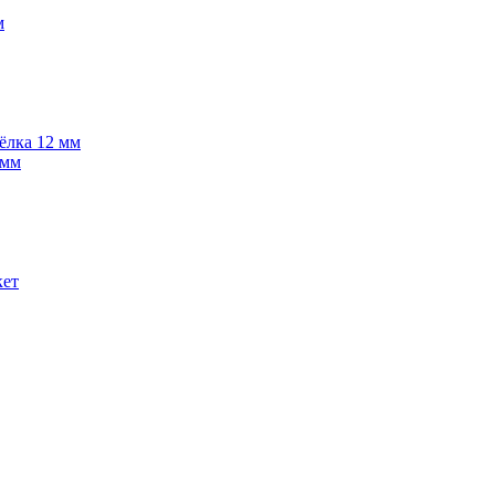
м
 ёлка 12 мм
 мм
кет