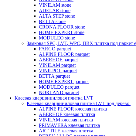
VINILAM stone
ADELAR stone
ALTA STEP stone
BETTA stone
CRONA FLOOR stone
HOME EXPERT stone
MODULEO stone
Замковая SPC, LVT, WPC, ПВХ плитка под паркет 
FARGO parquet
ALPINE FLOOR parquet
ABERHOF parquet
VINILAM parquet
VINILPOL parquet
BETTA parquet
HOME EXPERT parquet
MODULEO parquet
NORLAND parquet
Клеевая кварцвиниловая плитка LVT
Клеевая кварцвиниловая плитка LVT под дерево
ALPINE FLOOR клеевая плитка
ABERHOF клеевая плитка
VINILAM клеевая плитка
PRIMAVERA клеевая плитка
ART TILE клеевая плитка