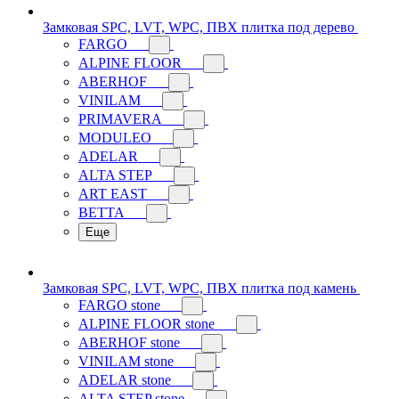
Замковая SPC, LVT, WPC, ПВХ плитка под дерево
FARGO
ALPINE FLOOR
ABERHOF
VINILAM
PRIMAVERA
MODULEO
ADELAR
ALTA STEP
ART EAST
BETTA
Еще
Замковая SPC, LVT, WPC, ПВХ плитка под камень
FARGO stone
ALPINE FLOOR stone
ABERHOF stone
VINILAM stone
ADELAR stone
ALTA STEP stone