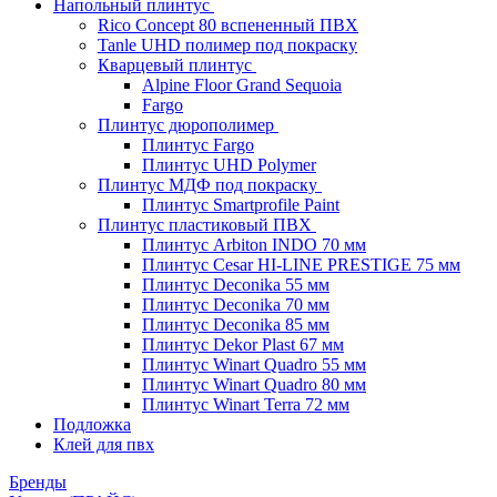
Напольный плинтус
Rico Concept 80 вспененный ПВХ
Tanle UHD полимер под покраску
Кварцевый плинтус
Alpine Floor Grand Sequoia
Fargo
Плинтус дюрополимер
Плинтус Fargo
Плинтус UHD Polymer
Плинтус МДФ под покраску
Плинтус Smartprofile Paint
Плинтус пластиковый ПВХ
Плинтус Arbiton INDO 70 мм
Плинтус Cesar HI-LINE PRESTIGE 75 мм
Плинтус Deconika 55 мм
Плинтус Deconika 70 мм
Плинтус Deconika 85 мм
Плинтус Dekor Plast 67 мм
Плинтус Winart Quadro 55 мм
Плинтус Winart Quadro 80 мм
Плинтус Winart Terra 72 мм
Подложка
Клей для пвх
Бренды