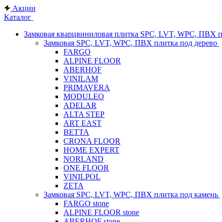
Акции
Каталог
Замковая кварцвиниловая плитка SPC, LVT, WPC, ПВХ 
Замковая SPC, LVT, WPC, ПВХ плитка под дерево
FARGO
ALPINE FLOOR
ABERHOF
VINILAM
PRIMAVERA
MODULEO
ADELAR
ALTA STEP
ART EAST
BETTA
CRONA FLOOR
HOME EXPERT
NORLAND
ONE FLOOR
VINILPOL
ZETA
Замковая SPC, LVT, WPC, ПВХ плитка под камень
FARGO stone
ALPINE FLOOR stone
ABERHOF stone